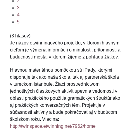
2
3
4
5
(3 hlasov)
Je názov etwinningového projektu, v ktorom hlavným
cieľom je výmena informácií o minulosti, prítomnosti a
budúcnosti mesta, v ktorom žijeme z pohľadu žiakov.
Hlavnou materiálnou pomôckou sú iPady, ktorými
disponuje tak ako naša škola, tak aj partnerská škola
v tureckom Istanbule. Žiaci prostredníctvom
jednotlivých čiastkových aktivít upevnia vedomosti v
oblasti praktického použitia gramatických štruktúr ako
aj praktických konverzačných tém. Projekt je v
súčasnosti aktívny a bude pokračovať aj v budúcom
školskom roku. Viac na:
http://twinspace.etwinning.net/7962/home