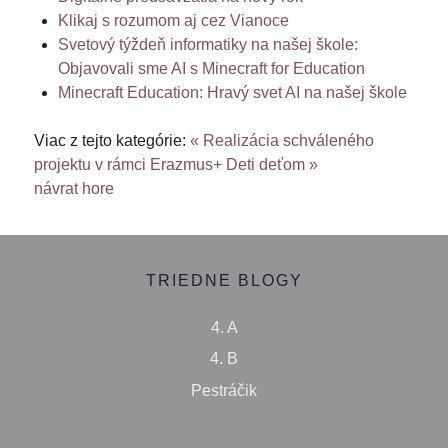
Klikaj s rozumom aj cez Vianoce
Svetový týždeň informatiky na našej škole:
Objavovali sme AI s Minecraft for Education
Minecraft Education: Hravý svet AI na našej škole
Viac z tejto kategórie:
« Realizácia schváleného
projektu v rámci Erazmus+
Deti deťom »
návrat hore
TRIEDNE BLOGY
4. A
4. B
Pestráčik