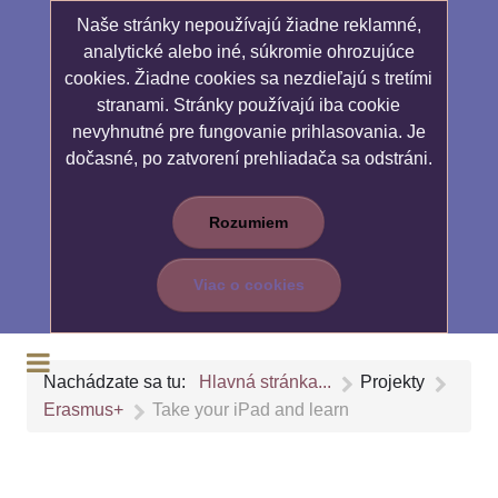
Naše stránky nepoužívajú žiadne reklamné,
analytické alebo iné, súkromie ohrozujúce
cookies. Žiadne cookies sa nezdieľajú s tretími
stranami. Stránky používajú iba cookie
nevyhnutné pre fungovanie prihlasovania. Je
dočasné, po zatvorení prehliadača sa odstráni.
Rozumiem
Viac o cookies
Nachádzate sa tu:
Hlavná stránka...
Projekty
Erasmus+
Take your iPad and learn