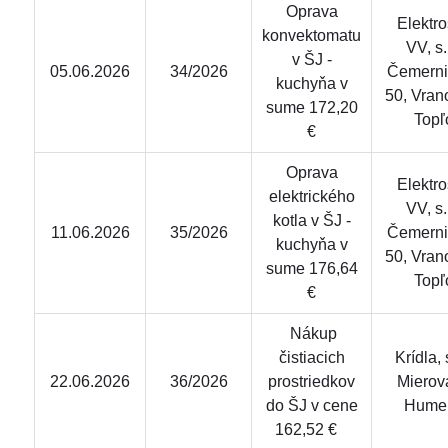
Oprava
Elektro
konvektomatu
VV, s.r
v ŠJ -
05.06.2026
34/2026
Čemerni
kuchyňa v
50, Vran
sume 172,20
Topľ
€
Oprava
Elektro
elektrického
VV, s.r
kotla v ŠJ -
11.06.2026
35/2026
Čemerni
kuchyňa v
50, Vran
sume 176,64
Topľ
€
Nákup
čistiacich
Krídla, s
22.06.2026
36/2026
prostriedkov
Mierov
do ŠJ v cene
Hume
162,52 €