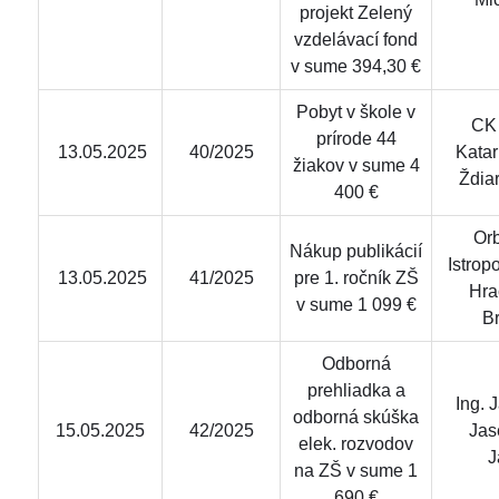
projekt Zelený
vzdelávací fond
v sume 394,30 €
Pobyt v škole v
CK 
prírode 44
13.05.2025
40/2025
Katar
žiakov v sume 4
Ždiar
400 €
Orb
Nákup publikácií
Istropo
13.05.2025
41/2025
pre 1. ročník ZŠ
Hra
v sume 1 099 €
Br
Odborná
prehliadka a
Ing. 
odborná skúška
15.05.2025
42/2025
Jas
elek. rozvodov
J
na ZŠ v sume 1
690 €