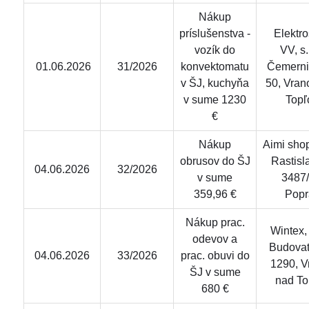
Nákup
príslušenstva -
Elektro
vozík do
VV, s.r
01.06.2026
31/2026
konvektomatu
Čemerni
v ŠJ, kuchyňa
50, Vran
v sume 1230
Topľ
€
Nákup
Aimi shop,
obrusov do ŠJ
Rastisl
04.06.2026
32/2026
v sume
3487/
359,96 €
Popr
Nákup prac.
Wintex, s
odevov a
Budovat
04.06.2026
33/2026
prac. obuvi do
1290, V
ŠJ v sume
nad To
680 €