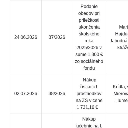
Podanie
obedov pri
príležitosti
ukončenia
Mart
školského
Hajdu
24.06.2026
37/2026
roka
Jahodná 
2025/2026 v
Stráž
sume 1 800 €
zo sociálneho
fondu
Nákup
čistiacich
Krídla, s
02.07.2026
38/2026
prostriedkov
Mierov
na ZŠ v cene
Hume
1 731,16 €
Nákup
učebníc na I.