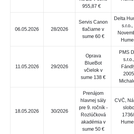
955,87 €
Delta Hu
Servis Canon
s.r.o.,
06.05.2026
28/2026
tlačiarne v
Novemb
sume 60 €
Hume
PMS De
Oprava
s.r.o.
BlueBot
11.05.2026
29/2026
Fándl
včielok v
2005
sume 138 €
Michal
Prenájom
hlavnej sály
CVČ, Ná
pre 9. ročník -
slob
18.05.2026
30/2026
Rozlúčková
1736/
akadémia v
Hume
sume 50 €