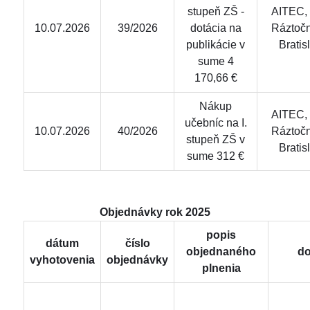
stupeň ZŠ -
AITEC, s
10.07.2026
39/2026
dotácia na
Ráztočn
publikácie v
Bratis
sume 4
170,66 €
Nákup
AITEC, s
učebníc na I.
10.07.2026
40/2026
Ráztočn
stupeň ZŠ v
Bratis
sume 312 €
Objednávky rok 2025
popis
dátum
číslo
objednaného
do
vyhotovenia
objednávky
plnenia