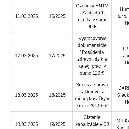
Oznam v HNTV
Hum
- Zápis do 1.
11.03.2025
16/2025
s.r.o
ročníka v sume
H
30 €
Vypracovanie
dokumentácie
LPS
"Posúdenia
17.03.2025
17/2025
Lab
zdravot. rizík a
H
kateg. prác" v
sume 120 €
Servis a oprava
JARK
traktorovej a
18.03.2025
18/2025
Sládk
ručnej kosačky v
H
sume 294,98 €
Čistenie
MP KA
18.03.2025
19/2025
kanalizácie v ŠJ
Košic