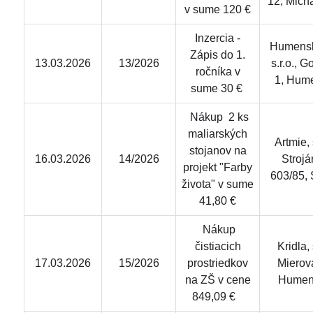
12, Mich
v sume 120 €
Inzercia -
Humensk
Zápis do 1.
13.03.2026
13/2026
s.r.o., 
ročníka v
1, Hum
sume 30 €
Nákup 2 ks
maliarských
Artmie, s
stojanov na
16.03.2026
14/2026
Strojá
projekt "Farby
603/85,
života" v sume
41,80 €
Nákup
čistiacich
Kridla, s
17.03.2026
15/2026
prostriedkov
Mierov
na ZŠ v cene
Hume
849,09 €