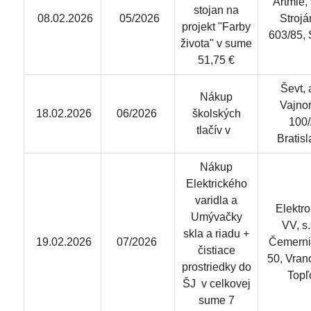
Artmie, s
stojan na
08.02.2026
05/2026
Strojá
projekt "Farby
603/85,
života" v sume
51,75 €
Ševt, a
Nákup
Vajno
18.02.2026
06/2026
školských
100/
tlačív v
Bratis
Nákup
Elektrického
varidla a
Elektro
Umývačky
VV, s.r
skla a riadu +
19.02.2026
07/2026
Čemerni
čistiace
50, Vran
prostriedky do
Topľ
ŠJ v celkovej
sume 7