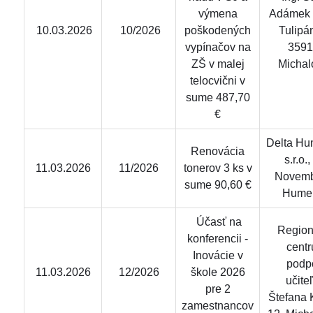
výmena
Adámek 
10.03.2026
10/2026
poškodených
Tulipá
vypínačov na
3591
ZŠ v malej
Michal
telocvični v
sume 487,70
€
Delta Hu
Renovácia
s.r.o.,
11.03.2026
11/2026
tonerov 3 ks v
Novemb
sume 90,60 €
Hume
Účasť na
Region
konferencii -
cent
Inovácie v
podp
11.03.2026
12/2026
škole 2026
učite
pre 2
Štefana 
zamestnancov