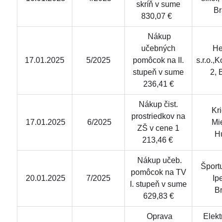
skríň v sume
Br
830,07 €
Nákup
učebných
He
17.01.2025
5/2025
pomôcok na II.
s.r.o.,
stupeň v sume
2, 
236,41 €
Nákup čist.
Krid
prostriedkov na
17.01.2025
6/2025
Mi
ZŠ v cene 1
H
213,46 €
Nákup učeb.
Športu
pomôcok na TV
20.01.2025
7/2025
Ip
I. stupeň v sume
Br
629,83 €
Oprava
Elekt