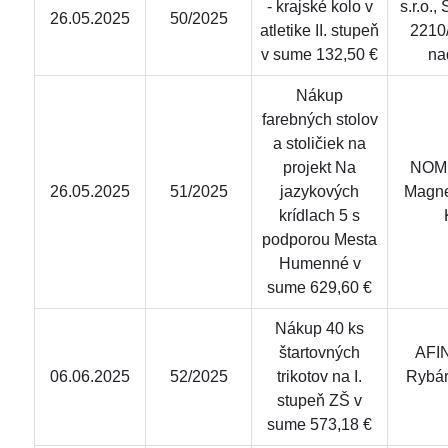
- krajské kolo v
s.r.o.,
26.05.2025
50/2025
atletike II. stupeň
2210
v sume 132,50 €
na
Nákup
farebných stolov
a stoličiek na
projekt Na
NOMIl
26.05.2025
51/2025
jazykových
Magne
krídlach 5 s
podporou Mesta
Humenné v
sume 629,60 €
Nákup 40 ks
štartovných
AFIN
06.06.2025
52/2025
trikotov na I.
Rybár
stupeň ZŠ v
sume 573,18 €