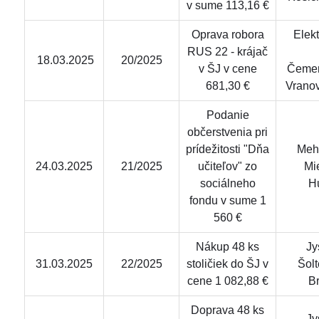
v sume 113,16 €
Oprava robora
Elekt
RUS 22 - krájač
18.03.2025
20/2025
v ŠJ v cene
Čemer
681,30 €
Vrano
Podanie
občerstvenia pri
prídežitosti "Dňa
Meha
24.03.2025
21/2025
učiteľov" zo
Mi
sociálneho
H
fondu v sume 1
560 €
Nákup 48 ks
Jys
31.03.2025
22/2025
stoličiek do ŠJ v
Šolt
cene 1 082,88 €
Br
Doprava 48 ks
Jys