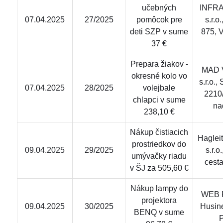
učebných
INFRA
07.04.2025
27/2025
pomôcok pre
s.r.o
deti SZP v sume
875, 
37 €
Prepara žiakov -
MAD V
okresné kolo vo
s.r.o.,
07.04.2025
28/2025
volejbale
2210
chlapci v sume
na
238,10 €
Nákup čistiacich
Haglei
prostriedkov do
09.04.2025
29/2025
s.r.o
umývačky riadu
cest
v ŠJ za 505,60 €
Nákup lampy do
WEB Re
projektora
09.04.2025
30/2025
Husin
BENQ v sume
P