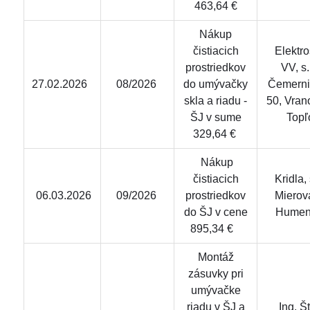
463,64 €
Nákup
čistiacich
Elektro
prostriedkov
VV, s.r
27.02.2026
08/2026
do umývačky
Čemerni
skla a riadu -
50, Vran
ŠJ v sume
Topľ
329,64 €
Nákup
čistiacich
Kridla, s
06.03.2026
09/2026
prostriedkov
Mierov
do ŠJ v cene
Hume
895,34 €
Montáž
zásuvky pri
umývačke
riadu v ŠJ a
Ing. Š