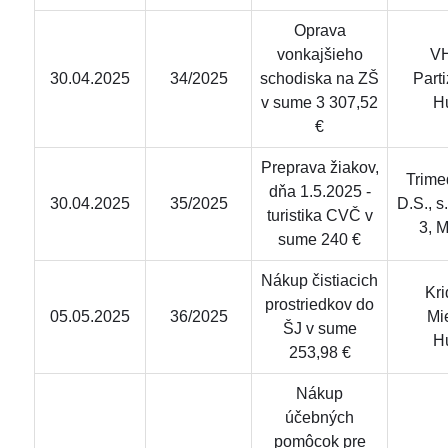
Oprava
vonkajšieho
VH
30.04.2025
34/2025
schodiska na ZŠ
Part
v sume 3 307,52
H
€
Preprava žiakov,
Trime
dňa 1.5.2025 -
30.04.2025
35/2025
D.S., s
turistika CVČ v
3, 
sume 240 €
Nákup čistiacich
Krid
prostriedkov do
05.05.2025
36/2025
Mi
ŠJ v sume
H
253,98 €
Nákup
účebných
pomôcok pre