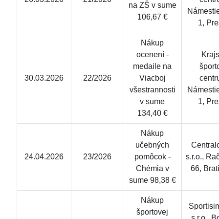
na ZŠ v sume
Námestie
106,67 €
1, Pr
Nákup
ocenení -
Kraj
medaile na
šport
30.03.2026
22/2026
Viacboj
centr
všestrannosti
Námestie
v sume
1, Pr
134,40 €
Nákup
učebných
Central
24.04.2026
23/2026
pomôcok -
s.r.o., R
Chémia v
66, Brat
sume 98,38 €
Nákup
Sportisi
športovej
s.r.o., 