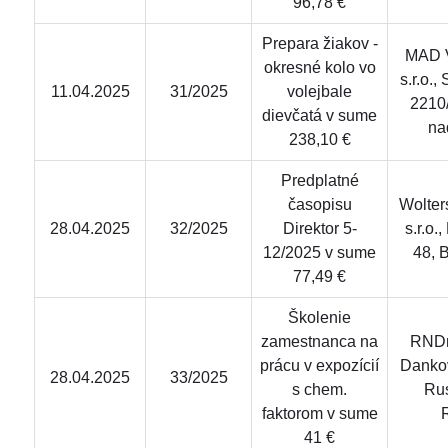
96,78 €
Prepara žiakov -
MAD V
okresné kolo vo
s.r.o.,
11.04.2025
31/2025
volejbale
2210
dievčatá v sume
na
238,10 €
Predplatné
časopisu
Wolter
28.04.2025
32/2025
Direktor 5-
s.r.o.
12/2025 v sume
48, B
77,49 €
Školenie
zamestnanca na
RNDr
prácu v expozícií
Dankov
28.04.2025
33/2025
s chem.
Rus
faktorom v sume
41 €