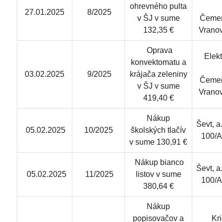
ohrevného pulta
27.01.2025
8/2025
v ŠJ v sume
Čemer
132,35 €
Vrano
Oprava
Elekt
konvektomatu a
03.02.2025
9/2025
krájača zeleniny
Čemer
v ŠJ v sume
Vrano
419,40 €
Nákup
Ševt, a
05.02.2025
10/2025
školských tlačív
100/A
v sume 130,91 €
Nákup bianco
Ševt, a
05.02.2025
11/2025
listov v sume
100/A
380,64 €
Nákup
popisovačov a
Krid