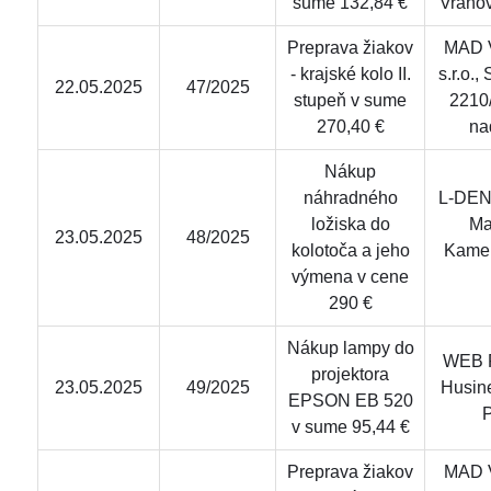
sume 132,84 €
Vrano
Preprava žiakov
MAD V
- krajské kolo II.
s.r.o.,
22.05.2025
47/2025
stupeň v sume
2210
270,40 €
na
Nákup
náhradného
L-DEN
ložiska do
Ma
23.05.2025
48/2025
kolotoča a jeho
Kamen
výmena v cene
290 €
Nákup lampy do
WEB Re
projektora
23.05.2025
49/2025
Husin
EPSON EB 520
P
v sume 95,44 €
Preprava žiakov
MAD V