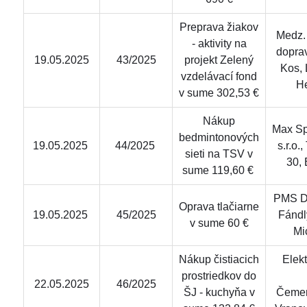
Preprava žiakov
Medz.
- aktivity na
dopra
19.05.2025
43/2025
projekt Zelený
Kos, 
vzdelávací fond
H
v sume 302,53 €
Nákup
Max Sp
bedmintonových
19.05.2025
44/2025
s.r.o.
sieti na TSV v
30, 
sume 119,60 €
PMS Del
Oprava tlačiarne
19.05.2025
45/2025
Fándl
v sume 60 €
Mi
Nákup čistiacich
Elekt
prostriedkov do
22.05.2025
46/2025
ŠJ - kuchyňa v
Čemer