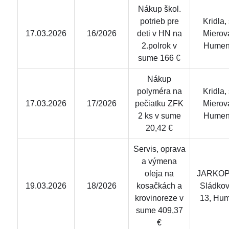
Nákup škol.
potrieb pre
Kridla, s
17.03.2026
16/2026
deti v HN na
Mierov
2.polrok v
Hume
sume 166 €
Nákup
polyméra na
Kridla, s
17.03.2026
17/2026
pečiatku ZFK
Mierov
2 ks v sume
Hume
20,42 €
Servis, oprava
a výmena
oleja na
JARKOP, 
19.03.2026
18/2026
kosačkách a
Sládkov
krovinoreze v
13, Hu
sume 409,37
€