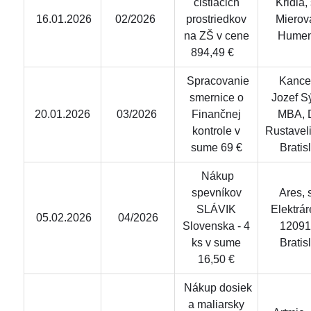
čistiacich
Kridla, s
16.01.2026
02/2026
prostriedkov
Mierov
na ZŠ v cene
Hume
894,49 €
Spracovanie
Kancel
smernice o
Jozef S
20.01.2026
03/2026
Finančnej
MBA, 
kontrole v
Rustavel
sume 69 €
Bratis
Nákup
spevníkov
Ares, s.
SLÁVIK
Elektrá
05.02.2026
04/2026
Slovenska - 4
12091
ks v sume
Bratis
16,50 €
Nákup dosiek
a maliarsky