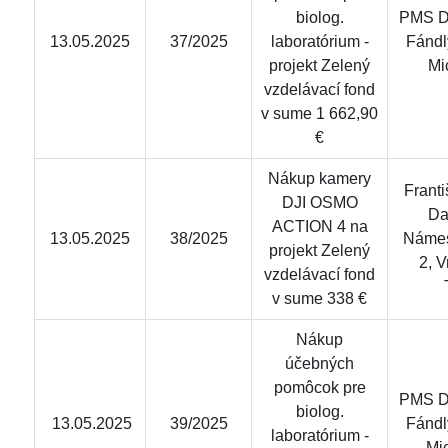
biolog.
PMS Del
13.05.2025
37/2025
laboratórium -
Fándl
projekt Zelený
Mi
vzdelávací fond
v sume 1 662,90
€
Nákup kamery
Franti
DJI OSMO
Da
ACTION 4 na
13.05.2025
38/2025
Námes
projekt Zelený
2, 
vzdelávací fond
v sume 338 €
Nákup
účebných
pomôcok pre
PMS Del
biolog.
13.05.2025
39/2025
Fándl
laboratórium -
Mi