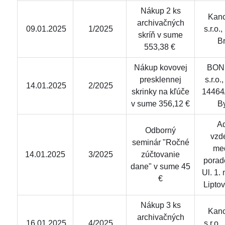
Nákup 2 ks
Kanc
archivačných
09.01.2025
1/2025
s.r.o.
skríň v sume
Br
553,38 €
Nákup kovovej
BON
presklennej
s.r.o
14.01.2025
2/2025
skrinky na kľúče
14464
v sume 356,12 €
By
A
Odborný
vzd
seminár "Ročné
me
14.01.2025
3/2025
zúčtovanie
porade
dane" v sume 45
Ul. 1.
€
Lipto
Nákup 3 ks
Kanc
archivačných
16.01.2025
4/2025
s.r.o.