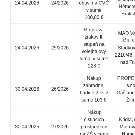
24.04.2026
24/2026
obuvi na CVČ
Němcov
v sume
Bratis
100,80 €
Preprava
MAD Va
žiakov II.
Ján, s.
stupeň na
24.04.2026
25/2026
Sládkov
volejbalový
2210/48,
turnaj v sume
nad To
223 €
Nákup
PROPE
záhradnej
s.r.o
30.04.2026
26/2026
hadice 2 ks v
Gaštano
sume 103 €
Žili
Nákup
čistiacich
Krídla, s
30.04.2026
27/2026
prostriedkov
Mierov
na ZŠ v cene
Hume