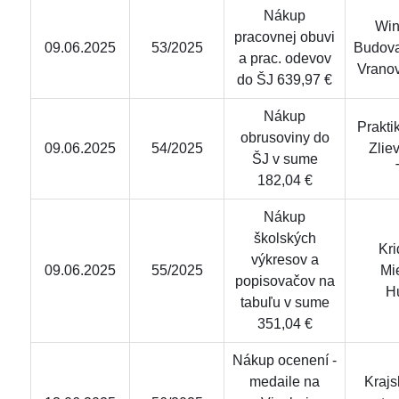
Nákup
Wint
pracovnej obuvi
09.06.2025
53/2025
Budova
a prac. odevov
Vrano
do ŠJ 639,97 €
Nákup
Praktik 
obrusoviny do
09.06.2025
54/2025
Zlie
ŠJ v sume
182,04 €
Nákup
školských
Krid
výkresov a
09.06.2025
55/2025
Mi
popisovačov na
H
tabuľu v sume
351,04 €
Nákup ocenení -
medaile na
Krajs