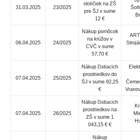
stoličiek na ZŠ
31.03.2025
23/2025
Šolt
pre ŠJ v sume
Br
12 €
Nákup pomôcok
ARTM
na krúžov v
06.04.2025
24/2025
Strojá
CVČ v sume
57,70 €
Nákup čistiacich
Elekt
prostriedkov do
07.04.2025
25/2025
ŠJ v sume 92,25
Čemer
€
Vrano
Nákup čistiacich
Krid
prostriedkov na
07.04.2025
26/2025
Mi
ZŠ v sume 1
H
043,15 € €
Nákup