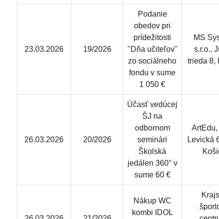
Podanie
obedov pri
prídežitosti
MS Sys
23.03.2026
19/2026
"Dňa učiteľov"
s.r.o.,
zo sociálneho
trieda 8,
fondu v sume
1 050 €
Účasť vedúcej
ŠJ na
odbornom
ArtEdu, s
26.03.2026
20/2026
seminári
Levická 
Školská
Koši
jedálen 360° v
sume 60 €
Kraj
Nákup WC
šport
kombi IDOL
26.03.2026
21/2026
centr