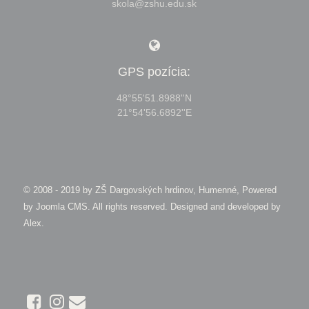
skola@zshu.edu.sk
GPS pozícia:
48°55'51.8988''N
21°54'56.6892''E
© 2008 - 2019 by
ZŠ Dargovských hrdinov, Humenné, Powered
by Joomla CMS
. All rights reserved. Designed and developed by
Alex
.