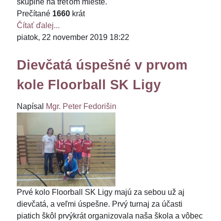
skupine na treťom mieste.
Prečítané
1660
krát
Čítať ďalej...
piatok, 22 november 2019 18:22
Dievčatá úspešné v prvom
kole Floorball SK Ligy
Napísal
Mgr. Peter Fedorišin
Prvé kolo Floorball SK Ligy majú za sebou už aj
dievčatá, a veľmi úspešne. Prvý turnaj za účasti
piatich škôl prvýkrát organizovala naša škola a vôbec