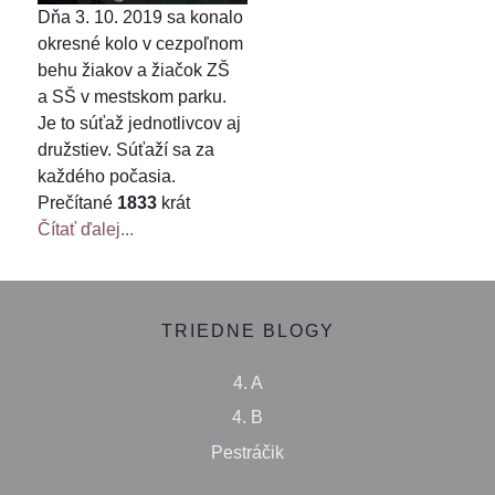
Dňa 3. 10. 2019 sa konalo
okresné kolo v cezpoľnom
behu žiakov a žiačok ZŠ
a SŠ v mestskom parku.
Je to súťaž jednotlivcov aj
družstiev. Súťaží sa za
každého počasia.
Prečítané
1833
krát
Čítať ďalej...
TRIEDNE BLOGY
4. A
4. B
Pestráčik