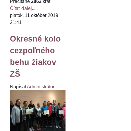
Prečítané
2862
krát
Čítať ďalej...
piatok, 11 október 2019
21:41
Okresné kolo
cezpoľného
behu žiakov
ZŠ
Napísal
Administrátor