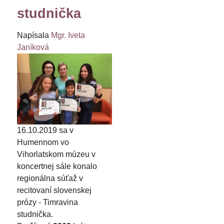
studnička
Napísala
Mgr. Iveta
Janíková
16.10.2019 sa v
Humennom vo
Vihorlatskom múzeu v
koncertnej sále konalo
regionálna súťaž v
recitovaní slovenskej
prózy - Timravina
studnička.