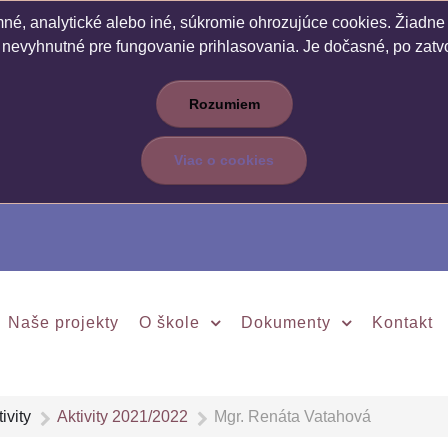
é, analytické alebo iné, súkromie ohrozujúce cookies. Žiadne c
 nevyhnutné pre fungovanie prihlasovania. Je dočasné, po zatvo
Rozumiem
Viac o cookies
Naše projekty
O škole
Dokumenty
Kontakt
ivity
Aktivity 2021/2022
Mgr. Renáta Vatahová