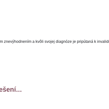
ým znevýhodnením a kvôli svojej diagnóze je pripútaná k invali
šení...