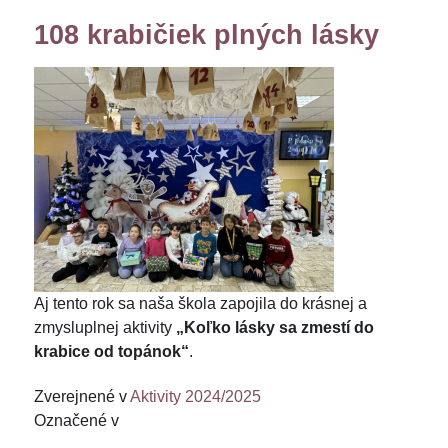
108 krabičiek plných lásky
Aj tento rok sa naša škola zapojila do krásnej a
zmysluplnej aktivity
„Koľko lásky sa zmestí do
krabice od topánok“
.
Zverejnené v
Aktivity 2024/2025
Označené v