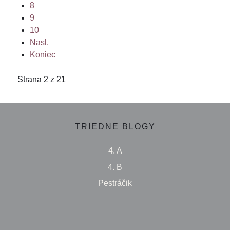
8
9
10
Nasl.
Koniec
Strana 2 z 21
TRIEDNE BLOGY
4. A
4. B
Pestráčik