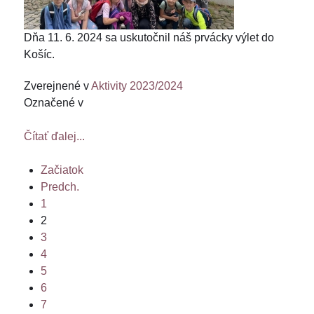
Dňa 11. 6. 2024 sa uskutočnil náš prvácky výlet do
Košíc.
Zverejnené v
Aktivity 2023/2024
Označené v
Čítať ďalej...
Začiatok
Predch.
1
2
3
4
5
6
7