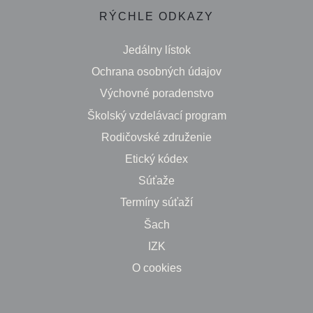
RÝCHLE ODKAZY
Jedálny lístok
Ochrana osobných údajov
Výchovné poradenstvo
Školský vzdelávací program
Rodičovské združenie
Etický kódex
Súťaže
Termíny súťaží
Šach
IZK
O cookies