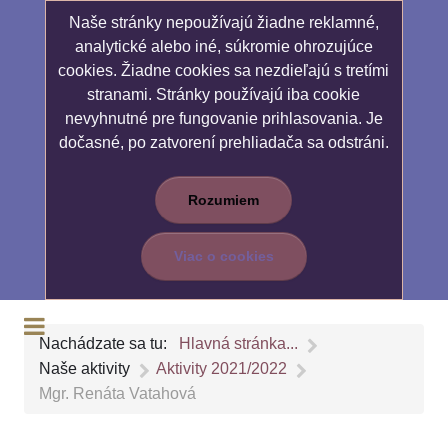
Naše stránky nepoužívajú žiadne reklamné,
analytické alebo iné, súkromie ohrozujúce
cookies. Žiadne cookies sa nezdieľajú s tretími
stranami. Stránky používajú iba cookie
nevyhnutné pre fungovanie prihlasovania. Je
dočasné, po zatvorení prehliadača sa odstráni.
Rozumiem
Viac o cookies
Nachádzate sa tu:
Hlavná stránka...
Naše aktivity
Aktivity 2021/2022
Mgr. Renáta Vatahová