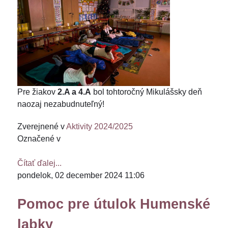
Pre žiakov
2.A
a 4.A
bol tohtoročný Mikulášsky deň
naozaj nezabudnuteľný!
Zverejnené v
Aktivity 2024/2025
Označené v
Čítať ďalej...
pondelok, 02 december 2024 11:06
Pomoc pre útulok Humenské
labky