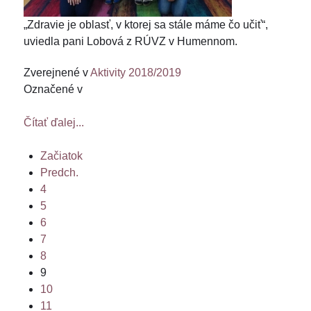
„Zdravie je oblasť, v ktorej sa stále máme čo učiť“,
uviedla pani Lobová z RÚVZ v Humennom.
Zverejnené v
Aktivity 2018/2019
Označené v
Čítať ďalej...
Začiatok
Predch.
4
5
6
7
8
9
10
11