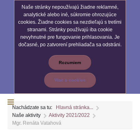
Naše stránky nepoužívajú žiadne reklamné,
analytické alebo iné, súkromie ohrozujúce
cookies. Žiadne cookies sa nezdieľajú s tretími
stranami. Stránky používajú iba cookie
nevyhnutné pre fungovanie prihlasovania. Je
dočasné, po zatvorení prehliadača sa odstráni.
Rozumiem
Viac o cookies
Nachádzate sa tu:
Hlavná stránka...
Naše aktivity
Aktivity 2021/2022
Mgr. Renáta Vatahová