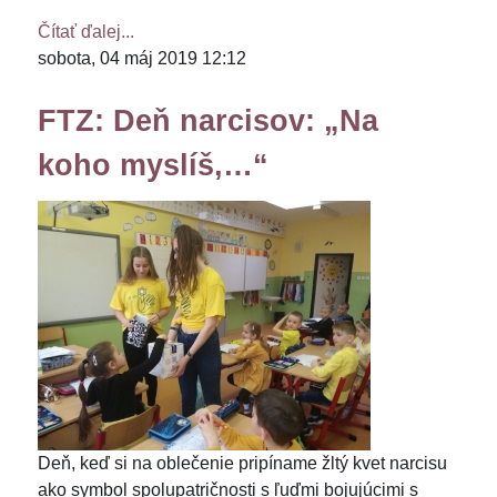
Čítať ďalej...
sobota, 04 máj 2019 12:12
FTZ: Deň narcisov: „Na
koho myslíš,…“
Deň, keď si na oblečenie pripíname žltý kvet narcisu
ako symbol spolupatričnosti s ľuďmi bojujúcimi s