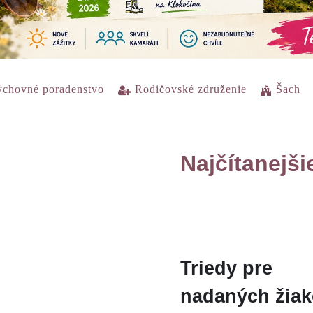
chovné poradenstvo
Rodičovské združenie
Šach
Najčítanejši
Triedy pre
nadaných žia