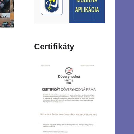
zo
ho
ia s
j...
Certifikáty