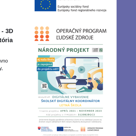
 - 3D
tória
ávno
y,