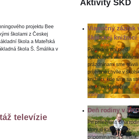
Aktivity ŠKD
nningového projektu Bee
Vianočný zázrak 
skými školami z Českej
školskej knižnici
ákladní škola a Mateřská
ákladná škola Š. Šmálika v
Posledné dni pred
vytúženými vianočnými
prázdninami sme trávili
príjemné chvíle v škols
knižnici, kde sme sa stre
aby sme spoločne
…
Čí
ďalej...
Deň rodiny v ŠK
táž televízie
Pri príležitosti Dňa rodi
ktorý si každoročne
pripomíname 15. mája,