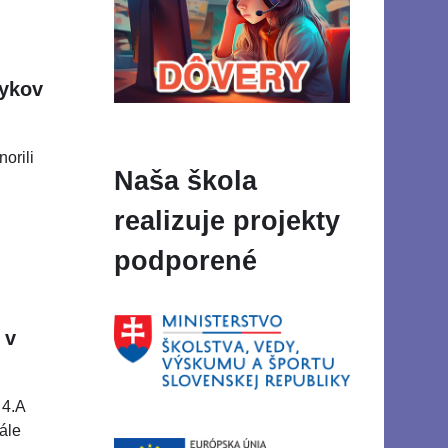
zykov
norili
Naša škola
realizuje projekty
podporené
 v
 4.A
nále