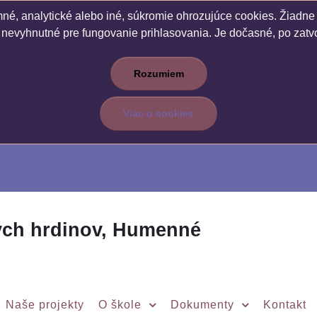
é, analytické alebo iné, súkromie ohrozujúce cookies. Žiadne c
 nevyhnutné pre fungovanie prihlasovania. Je dočasné, po zatvo
Rozumiem
Viac o cookies
ých hrdinov, Humenné
Naše projekty
O škole
Dokumenty
Kontakt