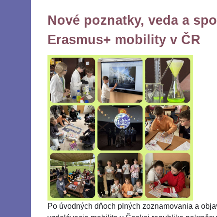
Nové poznatky, veda a sp
Erasmus+ mobility v ČR
Po úvodných dňoch plných zoznamovania a obja