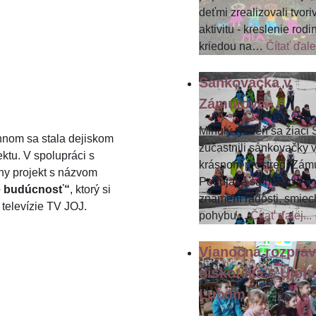
deťmi zrealizovali tvori
aktivitu - kreslenie rodi
kriedou na
…
Čítať ďalej
Sánkovačka v
Zámutove
Minulý týždeň sa žiaci
nom sa stala dejiskom
zúčastnili sánkovačky 
ktu. V spolupráci s
krásnom prostredí Zám
ny projekt s názvom
Podujatie sa nieslo v
re budúcnosť“
, ktorý si
znamení radosti, smiec
 televízie TV JOJ.
pohybu
…
Čítať ďalej...
Vianočná rozpráv
diskotéka s Ujom
Ľubom