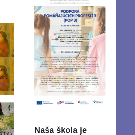
v
kej
tli,
tať
D
ny,
Naša škola je
 sme s