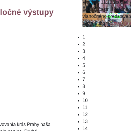
V stredu 11.12. sa deti 
ŠKD zúčastnili krásne
oločné výstupy
vianočného predstaven
Ujom Ľubom.
Čítať ďale
1
2
3
4
5
6
7
8
9
10
11
12
13
vovania krás Prahy naša
14