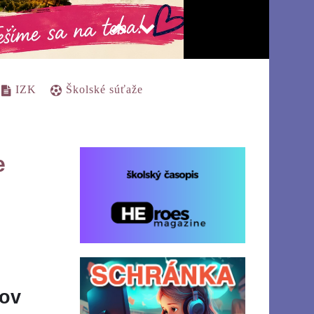
IZK
Školské súťaže
e
kov