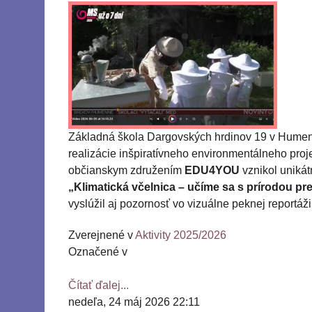
Základná škola Dargovských hrdinov 19 v Humen
realizácie inšpiratívneho environmentálneho proje
občianskym združením
EDU4YOU
vznikol unikát
„Klimatická včelnica – učíme sa s prírodou p
vyslúžil aj pozornosť vo vizuálne peknej reportáži
Zverejnené v
Aktivity 2025/2026
Označené v
Čítať ďalej...
nedeľa, 24 máj 2026 22:11