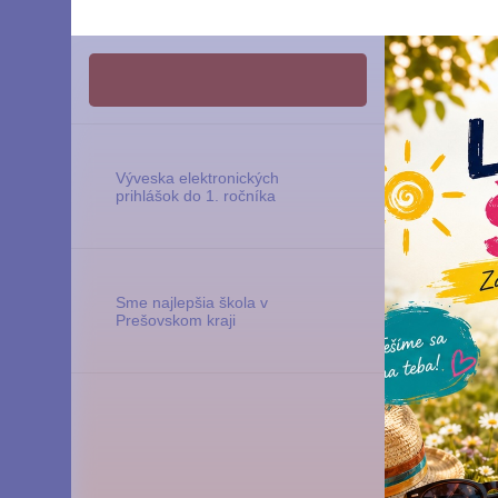
Výveska elektronických
prihlášok do 1. ročníka
Sme najlepšia škola v
Prešovskom kraji