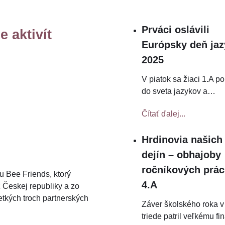
Prváci oslávili
 aktivít
Európsky deň ja
2025
V piatok sa žiaci 1.A po
do sveta jazykov a
…
Čítať ďalej...
Hrdinovia našich
dejín – obhajoby
ročníkových prác
 Bee Friends, ktorý
4.A
z Českej republiky a zo
etkých troch partnerských
Záver školského roka v
triede patril veľkému fi