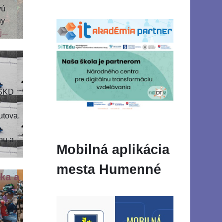
vú
ny
...
 ŠKD
v
utova.
hu a
Mobilná aplikácia
mesta Humenné
ka a