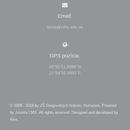
Email:
skola@zshu.edu.sk
GPS pozícia:
48°55'51.8988''N
21°54'56.6892''E
© 2008 - 2019 by
ZŠ Dargovských hrdinov, Humenné, Powered
by Joomla CMS
. All rights reserved. Designed and developed by
Alex
.