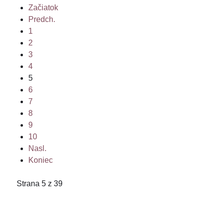
Začiatok
Predch.
1
2
3
4
5
6
7
8
9
10
Nasl.
Koniec
Strana 5 z 39