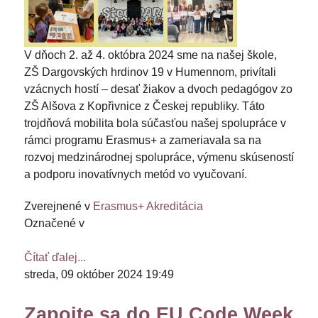
V dňoch 2. až 4. októbra 2024 sme na našej škole,
ZŠ Dargovských hrdinov 19 v Humennom, privítali
vzácnych hostí – desať žiakov a dvoch pedagógov zo
ZŠ Alšova z Kopřivnice z Českej republiky. Táto
trojdňová mobilita bola súčasťou našej spolupráce v
rámci programu Erasmus+ a zameriavala sa na
rozvoj medzinárodnej spolupráce, výmenu skúseností
a podporu inovatívnych metód vo vyučovaní.
Zverejnené v
Erasmus+ Akreditácia
Označené v
Čítať ďalej...
streda, 09 október 2024 19:49
Zapojte sa do EU Code Week