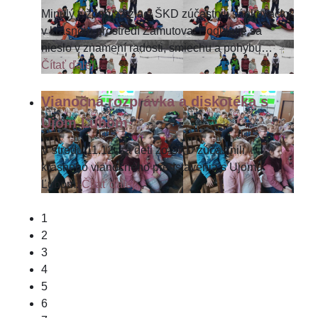
Minulý týždeň sa žiaci ŠKD zúčastnili sánkovačky
v krásnom prostredí Zámutova. Podujatie sa
nieslo v znamení radosti, smiechu a pohybu
…
Čítať ďalej...
Vianočná rozprávka a diskotéka s
Ujom Ľubom
V stredu 11.12. sa deti zo ŠKD zúčastnili
krásneho vianočného predstavenia s Ujom
Ľubom.
Čítať ďalej...
1
2
3
4
5
6