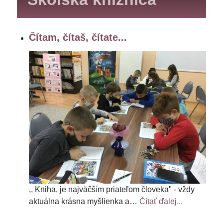
Čítam, čítaš, čítate...
,, Kniha, je najväčším priateľom človeka" - vždy
aktuálna krásna myšlienka a
…
Čítať ďalej...