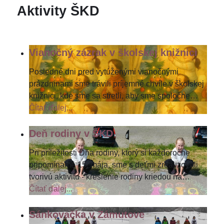
Aktivity ŠKD
Vianočný zázrak v školskej knižnici
Posledné dni pred vytúženými vianočnými
prázdninami sme trávili príjemné chvíle v školskej
knižnici, kde sme sa stretli, aby sme spoločne
…
Čítať ďalej...
Deň rodiny v ŠKD
Pri príležitosti Dňa rodiny, ktorý si každoročne
pripomíname 15. mája, sme s deťmi zrealizovali
tvorivú aktivitu - kreslenie rodiny kriedou na
…
Čítať ďalej...
Sánkovačka v Zámutove