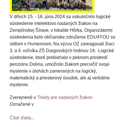
V dňoch 15. - 16. júna 2024 sa uskutočnilo logické
sústredenie intelektovo nadaných žiakov na
Zemplínskej Šírave, v lokalite Hôrka. Organizátormi
sústredenia bolo občianske združenie EDU4YOU so
sídlom v Humennom. Na výzvu OZ zareagovali žiaci
3. a 4. ročníka ZŠ Dargovských hrdinov 19. Logické
sústredenie, ktoré prebiehalo v peknom prostredí
penziónu Dolina, umožnilo žiakom precvičiť svoje
myslenie v úlohách zameraných na logický,
matematický a priestorový úsudok, ale aj verbálne
myslenie.
Zverejnené v
Triedy pre nadaných žiakov
Označené v
Čítať ďalej...