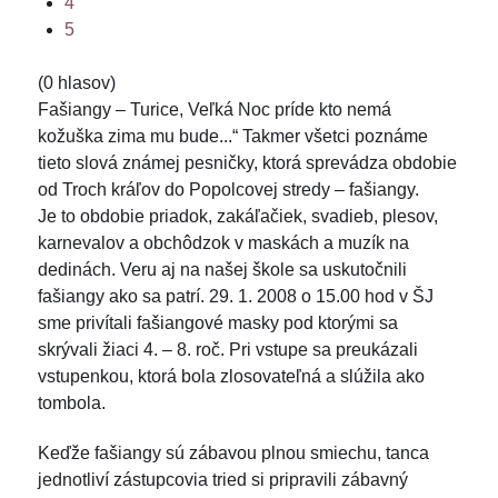
4
5
(0 hlasov)
Fašiangy – Turice, Veľká Noc príde kto nemá
kožuška zima mu bude...“ Takmer všetci poznáme
tieto slová známej pesničky, ktorá sprevádza obdobie
od Troch kráľov do Popolcovej stredy – fašiangy.
Je to obdobie priadok, zakáľačiek, svadieb, plesov,
karnevalov a obchôdzok v maskách a muzík na
dedinách. Veru aj na našej škole sa uskutočnili
fašiangy ako sa patrí. 29. 1. 2008 o 15.00 hod v ŠJ
sme privítali fašiangové masky pod ktorými sa
skrývali žiaci 4. – 8. roč. Pri vstupe sa preukázali
vstupenkou, ktorá bola zlosovateľná a slúžila ako
tombola.
Keďže fašiangy sú zábavou plnou smiechu, tanca
jednotliví zástupcovia tried si pripravili zábavný