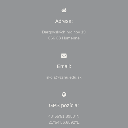
Adresa:
Dargovských hrdinov 19
066 68 Humenné
Email:
skola@zshu.edu.sk
GPS pozícia:
48°55'51.8988''N
21°54'56.6892''E