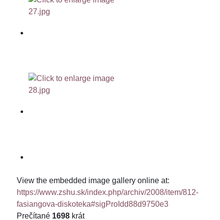
View the embedded image gallery online at:
https://www.zshu.sk/index.php/archiv/2008/item/812-
fasiangova-diskoteka#sigProIdd88d9750e3
Prečítané
1698
krát