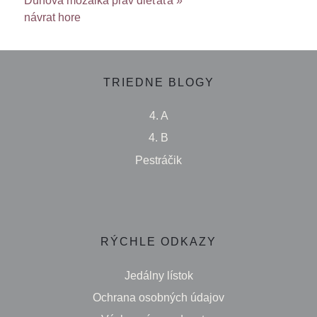
Dúhová mozaika práv dieťaťa »
návrat hore
TRIEDNE BLOGY
4. A
4. B
Pestráčik
RÝCHLE ODKAZY
Jedálny lístok
Ochrana osobných údajov