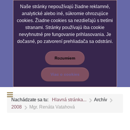
Naše stránky nepoužívajú žiadne reklamné,
analytické alebo iné, súkromie ohrozujúce
cookies. Žiadne cookies sa nezdieľajú s tretími
stranami. Stránky používajú iba cookie
nevyhnutné pre fungovanie prihlasovania. Je
dočasné, po zatvorení prehliadača sa odstráni.
Rozumiem
Viac o cookies
Nachádzate sa tu:
Hlavná stránka...
Archív
2008
Mgr. Renáta Vatahová