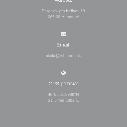
Dargovských hrdinov 19
066 68 Humenné
Email:
skola@zshu.edu.sk
GPS pozícia:
48°55'51.8988''N
21°54'56.6892''E