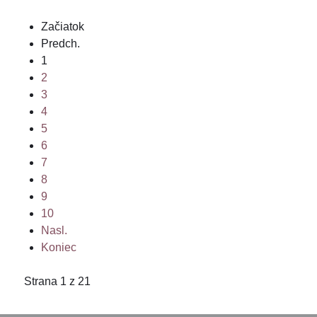
Začiatok
Predch.
1
2
3
4
5
6
7
8
9
10
Nasl.
Koniec
Strana 1 z 21