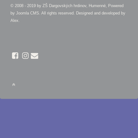
© 2008 - 2019 by
ZŠ Dargovských hrdinov, Humenné, Powered
by Joomla CMS
. All rights reserved. Designed and developed by
Alex
.