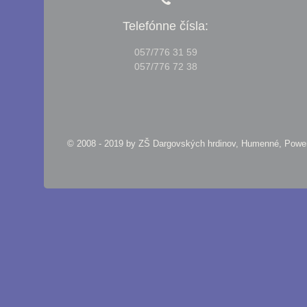
Telefónne čísla:
057/776 31 59
057/776 72 38
© 2008 - 2019 by
ZŠ Dargovských hrdinov, Humenné, Pow