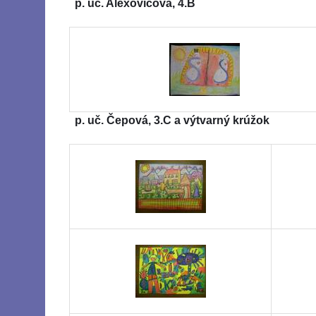
p. uč. Alexovičová, 4.B
p. uč. Čepová, 3.C a výtvarný krúžok