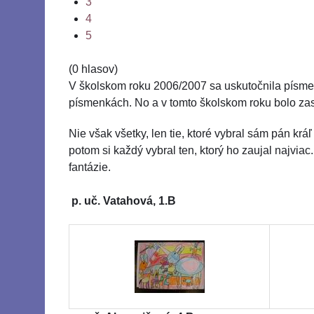
3
4
5
(0 hlasov)
V školskom roku 2006/2007 sa uskutočnila písme
písmenkách. No a v tomto školskom roku bolo zas 
Nie však všetky, len tie, ktoré vybral sám pán krá
potom si každý vybral ten, ktorý ho zaujal najvia
fantázie.
p. uč. Vatahová, 1.B