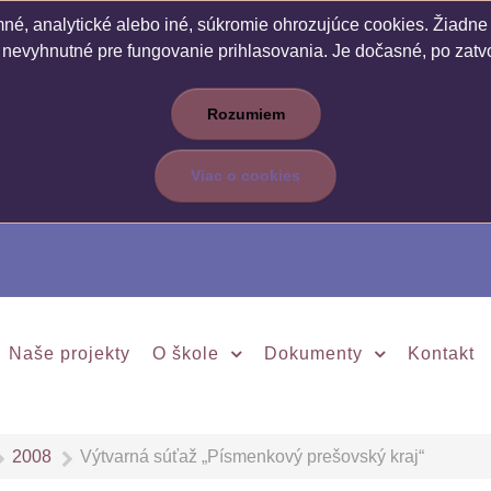
é, analytické alebo iné, súkromie ohrozujúce cookies. Žiadne c
 nevyhnutné pre fungovanie prihlasovania. Je dočasné, po zatvo
Rozumiem
Viac o cookies
Naše projekty
O škole
Dokumenty
Kontakt
2008
Výtvarná súťaž „Písmenkový prešovský kraj“