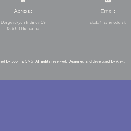
Adresa:
Email:
Dargovských hrdinov 19
skola@zshu.edu.sk
066 68 Humenné
ered by Joomla CMS
. All rights reserved. Designed and developed by
Alex
.