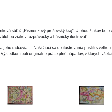
nková súťaž „Písmenkový prešovský kraj“. Ulohou žiakov bolo 
úlohou žiakov rozprávočky a básničky ilustrovať.
ľ a jeho radcovia. Naši žiaci sa do ilustrovania pustili s veľkou
c. Výsledkom boli originálne práce plné nápadov, v ktorých všetc