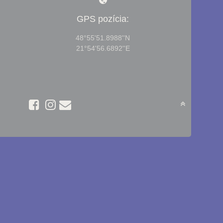
GPS pozícia:
48°55'51.8988''N
21°54'56.6892''E