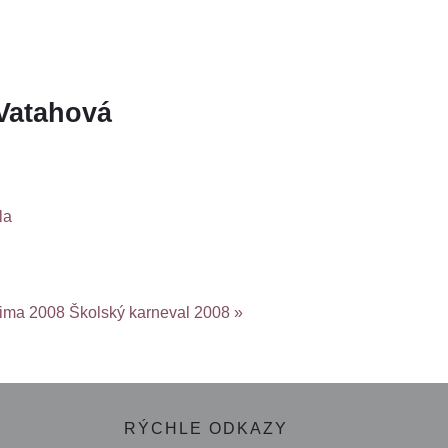
Vatahová
la
zima 2008
Školský karneval 2008 »
RÝCHLE ODKAZY