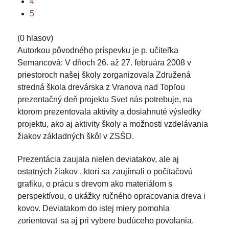
4
5
(0 hlasov)
Autorkou pôvodného príspevku je p. učiteľka
Semancová: V dňoch 26. až 27. februára 2008 v
priestoroch našej školy zorganizovala Združená
stredná škola drevárska z Vranova nad Topľou
prezentačný deň projektu Svet nás potrebuje, na
ktorom prezentovala aktivity a dosiahnuté výsledky
projektu, ako aj aktivity školy a možnosti vzdelávania
žiakov základných škôl v ZSŠD.
Prezentácia zaujala nielen deviatakov, ale aj
ostatných žiakov , ktorí sa zaujímali o počítačovú
grafiku, o prácu s drevom ako materiálom s
perspektívou, o ukážky ručného opracovania dreva i
kovov. Deviatakom do istej miery pomohla
zorientovať sa aj pri vybere budúceho povolania.