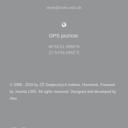
skola@zshu.edu.sk
GPS pozícia:
48°55'51.8988''N
21°54'56.6892''E
© 2008 - 2019 by
ZŠ Dargovských hrdinov, Humenné, Powered
by Joomla CMS
. All rights reserved. Designed and developed by
Alex
.