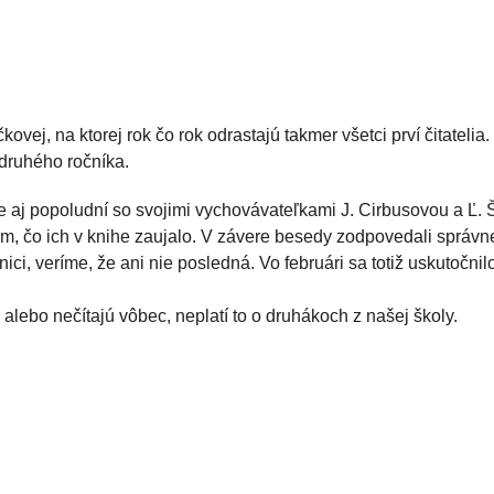
vej, na ktorej rok čo rok odrastajú takmer všetci prví čitateli
 druhého ročníka.
 ale aj popoludní so svojimi vychovávateľkami J. Cirbusovou a Ľ.
om, čo ich v knihe zaujalo. V závere besedy zodpovedali správne 
nici, veríme, že ani nie posledná. Vo februári sa totiž uskutočn
alebo nečítajú vôbec, neplatí to o druhákoch z našej školy.