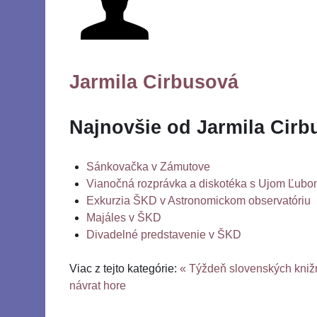
Jarmila Cirbusová
Najnovšie od Jarmila Cirb
Sánkovačka v Zámutove
Vianočná rozprávka a diskotéka s Ujom Ľub
Exkurzia ŠKD v Astronomickom observatóriu
Majáles v ŠKD
Divadelné predstavenie v ŠKD
Viac z tejto kategórie:
« Týždeň slovenských kniž
návrat hore