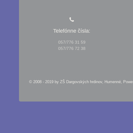
Telefónne čísla:
057/776 31 59
057/776 72 38
© 2008 - 2019 by
ZŠ Dargovských hrdinov, Humenné, Pow