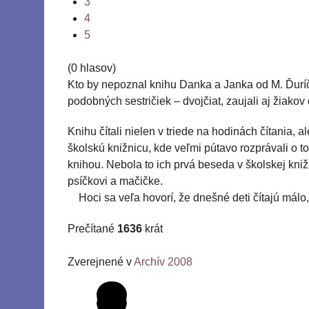
3
4
5
(0 hlasov)
Kto by nepoznal knihu Danka a Janka od M. Ďuríčko
podobných sestričiek – dvojčiat, zaujali aj žiakov
Knihu čítali nielen v triede na hodinách čítania,
školskú knižnicu, kde veľmi pútavo rozprávali o t
knihou. Nebola to ich prvá beseda v školskej kniž
psíčkovi a mačičke.
Hoci sa veľa hovorí, že dnešné deti čítajú málo, 
Prečítané
1636
krát
Zverejnené v
Archív 2008