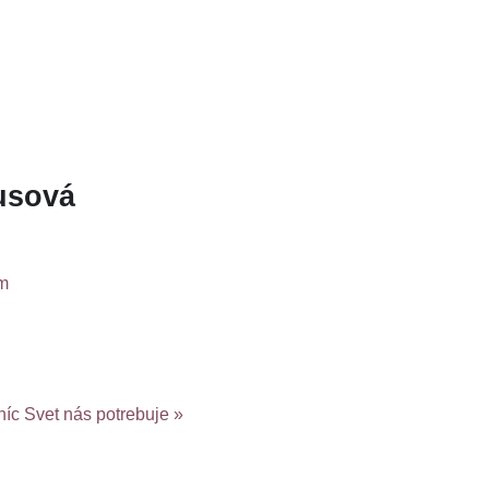
usová
om
níc
Svet nás potrebuje »