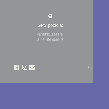
GPS pozícia:
48°55'51.8988''N
21°54'56.6892''E