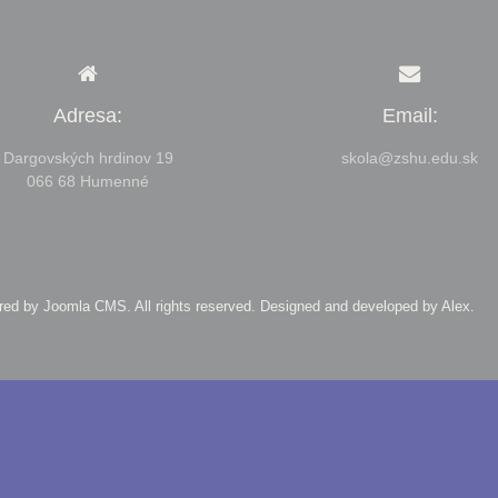
Adresa:
Email:
Dargovských hrdinov 19
skola@zshu.edu.sk
066 68 Humenné
ered by Joomla CMS
. All rights reserved. Designed and developed by
Alex
.