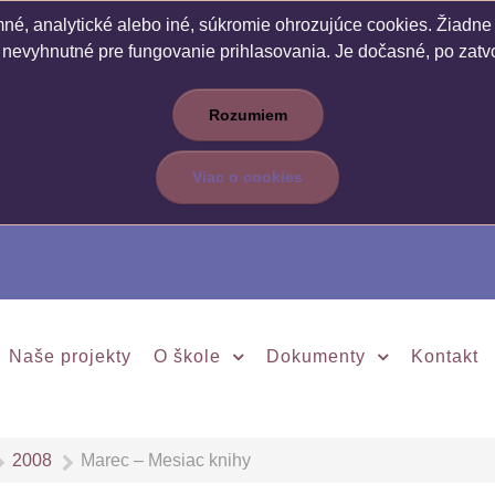
é, analytické alebo iné, súkromie ohrozujúce cookies. Žiadne c
 nevyhnutné pre fungovanie prihlasovania. Je dočasné, po zatvo
Rozumiem
Viac o cookies
Naše projekty
O škole
Dokumenty
Kontakt
2008
Marec – Mesiac knihy