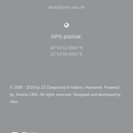
skola@zshu.edu.sk
GPS pozícia:
48°55'51.8988''N
21°54'56.6892''E
© 2008 - 2019 by
ZŠ Dargovských hrdinov, Humenné, Powered
by Joomla CMS
. All rights reserved. Designed and developed by
Alex
.