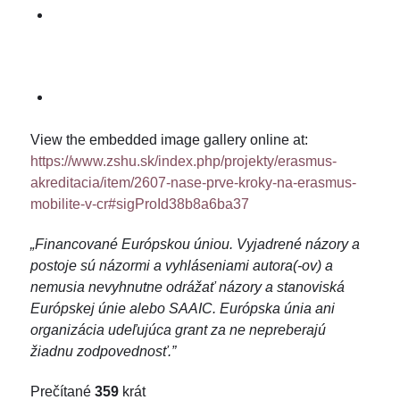
View the embedded image gallery online at:
https://www.zshu.sk/index.php/projekty/erasmus-
akreditacia/item/2607-nase-prve-kroky-na-erasmus-
mobilite-v-cr#sigProId38b8a6ba37
„Financované Európskou úniou. Vyjadrené názory a
postoje sú názormi a vyhláseniami autora(-ov) a
nemusia nevyhnutne odrážať názory a stanoviská
Európskej únie alebo SAAIC. Európska únia ani
organizácia udeľujúca grant za ne nepreberajú
žiadnu zodpovednosť.”
Prečítané
359
krát