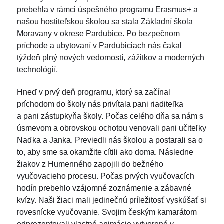
prebehla v rámci úspešného programu Erasmus+ a
našou hostiteľskou školou sa stala Základní škola
Moravany v okrese Pardubice. Po bezpečnom
príchode a ubytovaní v Pardubiciach nás čakal
týždeň plný nových vedomostí, zážitkov a moderných
technológií.
Hneď v prvý deň programu, ktorý sa začínal
príchodom do školy nás privítala pani riaditeľka
a pani zástupkyňa školy. Počas celého dňa sa nám s
úsmevom a obrovskou ochotou venovali pani učiteľky
Naďka a Janka. Previedli nás školou a postarali sa o
to, aby sme sa okamžite cítili ako doma. Následne
žiakov z Humenného zapojili do bežného
vyučovacieho procesu. Počas prvých vyučovacích
hodín prebehlo vzájomné zoznámenie a zábavné
kvízy. Naši žiaci mali jedinečnú príležitosť vyskúšať si
rovesnícke vyučovanie. Svojim českým kamarátom