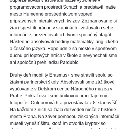
odprezentovali vlastné animácie vytvorené v
programovacom prostredí Scratch a predstavili naše
mesto Humenné prostredníctvom vopred
pripravených interaktívnych kvízov. Zoznamovanie si
žiaci spestrili prácou v skupinách –zisťovali o sebe
informácie, prezentovali ich tvorili spoločný plagát.
Následne absolvovali hodiny matematiky, anglického
a českého jazyka. Popoludnie sa nieslo v športovom
duchu pri loptových hrách v škole a nevynechali sme
ani spoločnú prehliadku Pardubíc.
Druhý deň mobility Erasmus+ sme strávili spolu so
žiakmi partnerskej školy. Absolvovali sme zážitkové
vyučovanie v Detskom centre Národného múzea v
Prahe. Pokračovali sme únikovou hrou Tajemný
letopočet. Outdoorová hra pozostávala z 8. stanovíšť.
Na každom z nich sa žiaci dozvedeli niečo z histórie
mesta Praha. Na záver pomocou získaných informácií
museli vyriešiť šifru, ktorá im otvorila kryptex so