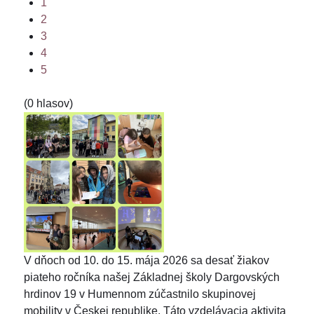
1
2
3
4
5
(0 hlasov)
V dňoch od 10. do 15. mája 2026 sa desať žiakov
piateho ročníka našej Základnej školy Dargovských
hrdinov 19 v Humennom zúčastnilo skupinovej
mobility v Českej republike. Táto vzdelávacia aktivita