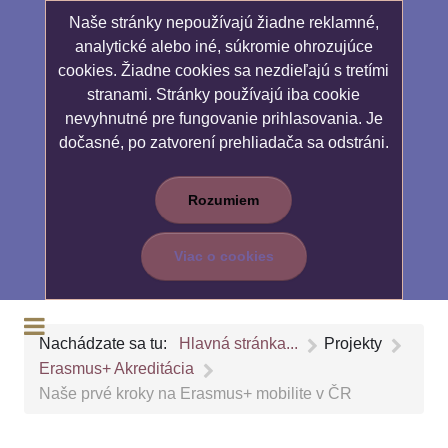
Naše stránky nepoužívajú žiadne reklamné,
analytické alebo iné, súkromie ohrozujúce
cookies. Žiadne cookies sa nezdieľajú s tretími
stranami. Stránky používajú iba cookie
nevyhnutné pre fungovanie prihlasovania. Je
dočasné, po zatvorení prehliadača sa odstráni.
Rozumiem
Viac o cookies
Nachádzate sa tu:
Hlavná stránka...
Projekty
Erasmus+ Akreditácia
Naše prvé kroky na Erasmus+ mobilite v ČR