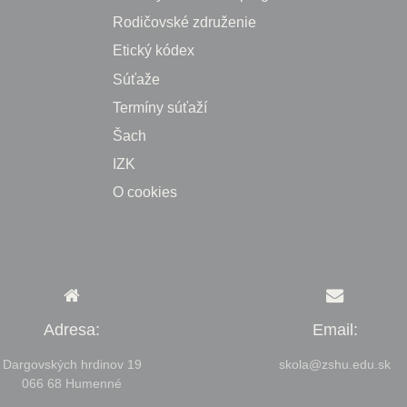
Rodičovské združenie
Etický kódex
Súťaže
Termíny súťaží
Šach
IZK
O cookies
Adresa:
Email:
Dargovských hrdinov 19
skola@zshu.edu.sk
066 68 Humenné