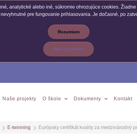
é, analytické alebo iné, súkromie ohrozujúce cookies. Žiadne c
 nevyhnutné pre fungovanie prihlasovania. Je dočasné, po zatvo
Rozumiem
Viac o cookies
Naše projekty
O škole
Dokumenty
Kontakt
E-twinning
Európsky certifikát kvality za medzinárodný 