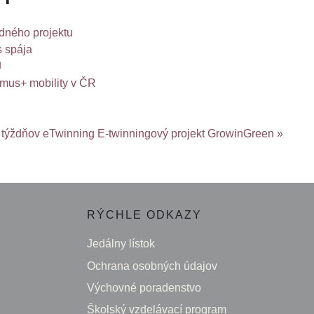
odného projektu
s spája
J
smus+ mobility v ČR
i týždňov eTwinning
E-twinningový projekt GrowinGreen »
RÝCHLE ODKAZY
Jedálny lístok
Ochrana osobných údajov
Výchovné poradenstvo
Školský vzdelávací program