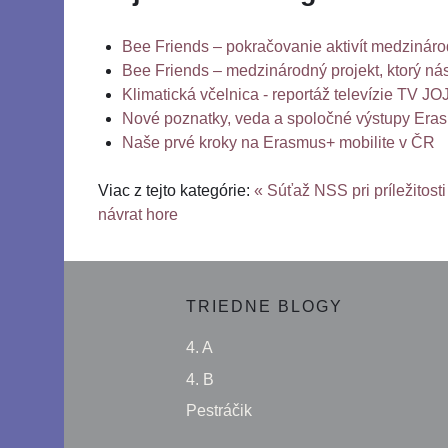
Bee Friends – pokračovanie aktivít medzinár
Bee Friends – medzinárodný projekt, ktorý ná
Klimatická včelnica - reportáž televízie TV JO
Nové poznatky, veda a spoločné výstupy Era
Naše prvé kroky na Erasmus+ mobilite v ČR
Viac z tejto kategórie:
« Súťaž NSS pri príležitost
návrat hore
TRIEDNE BLOGY
4. A
4. B
Pestráčik