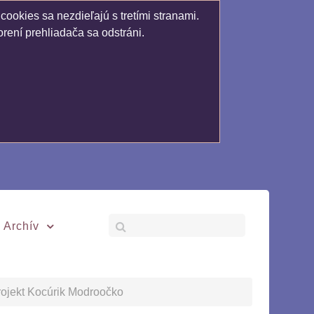
ookies sa nezdieľajú s tretími stranami.
rení prehliadača sa odstráni.
Archív
projekt Kocúrik Modroočko