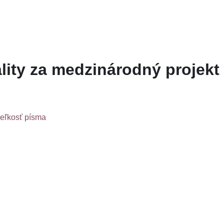
vality za medzinárodný proje
veľkosť písma