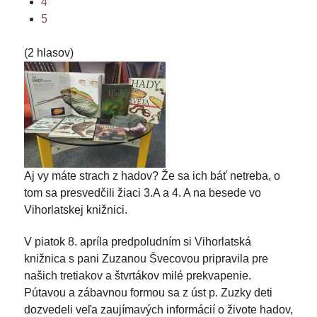
4
5
(2 hlasov)
Aj vy máte strach z hadov? Že sa ich báť netreba, o
tom sa presvedčili žiaci 3.A a 4. A na besede vo
Vihorlatskej knižnici.
V piatok 8. apríla predpoludním si Vihorlatská
knižnica s pani Zuzanou Švecovou pripravila pre
našich tretiakov a štvrtákov milé prekvapenie.
Pútavou a zábavnou formou sa z úst p. Zuzky deti
dozvedeli veľa zaujímavých informácií o živote hadov,