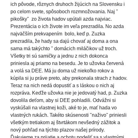
ich pôvode, rôznych druhoch žijúcich na Slovensku i
po celom svete, spôsoboch rozmnožovania. Naj "
pikošky" zo života hadov upútali azda najviac.
Prezentácia o ich živote im veľa prezradila. No azda
najväčším prekvapením bolo, keď p. Zuzka
prezradila, že hady sa dajú chovať aj doma a ona
sama má takýchto " domácich miláčikov už troch.
Všetky tri sú samičky a jednu z nich dokonca
priniesla aj priamo na besedu. Je to užovka červená
a volá sa DEE. Má ju doma už niekoľko rokov a
kúpila si ju práve preto, aby prekonala strach z hadov.
Teraz na nich nedá dopustiť a s láskou o nich aj
rozpráva. Keďže užovka nie je jedovatý had, p. Zuzka
dovolila deťom, aby si DEE pohladili. Odvážni si
vyskúšali na vlastnej koži, aké to je, mať hada vo
vlastných rukách. Takéto skúsenosti "naživo" priniesli
všetkým tretiakom aj štvrtákom nevšedný zážitok a
nový pohľad na týchto plazov našej prírody.
Ďakujeme za prijatie a ochotu podeliť sa s vlastnými