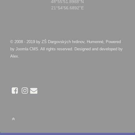
48°55'51.8988''N
21°54'56.6892''E
© 2008 - 2019 by
ZŠ Dargovských hrdinov, Humenné, Powered
by Joomla CMS
. All rights reserved. Designed and developed by
Alex
.