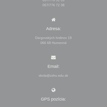
057/776 31 59
057/776 72 38
Adresa:
Dargovských hrdinov 19
066 68 Humenné
Email:
skola@zshu.edu.sk
GPS pozícia: