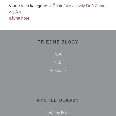
Viac z tejto kategórie:
« Čitateľské aktivity
Deň Zeme
v 1.A »
návrat hore
TRIEDNE BLOGY
4. A
4. B
Pestráčik
RÝCHLE ODKAZY
Jedálny lístok