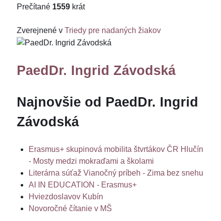
Prečítané
1559
krát
Zverejnené v
Triedy pre nadaných žiakov
PaedDr. Ingrid Závodská
Najnovšie od PaedDr. Ingrid
Závodská
Erasmus+ skupinová mobilita štvrtákov ČR Hlučín
- Mosty medzi mokraďami a školami
Literárna súťaž Vianočný príbeh - Zima bez snehu
AI IN EDUCATION - Erasmus+
Hviezdoslavov Kubín
Novoročné čítanie v MŠ