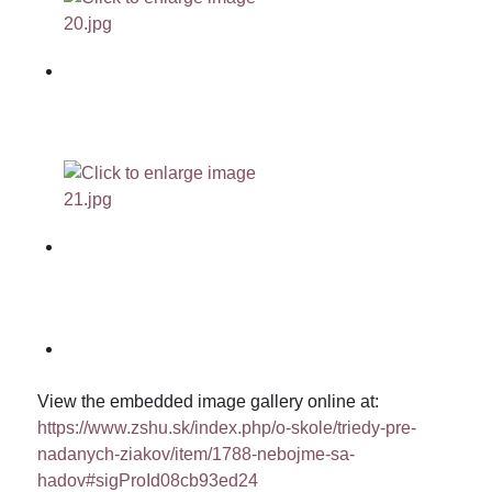
View the embedded image gallery online at:
https://www.zshu.sk/index.php/o-skole/triedy-pre-
nadanych-ziakov/item/1788-nebojme-sa-
hadov#sigProId08cb93ed24