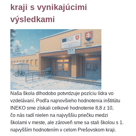
kraji s vynikajúcimi
výsledkami
Naša škola dlhodobo potvrdzuje pozíciu lídra vo
vzdelávaní. Podľa najnovšieho hodnotenia inštitútu
INEKO sme získali celkové hodnotenie 8,8 z 10,
čo nás radí nielen na najvyššiu priečku medzi
školami v meste, ale zároveň sme sa stali školou s 1.
najvyšším hodnotením v celom Prešovskom kraji.