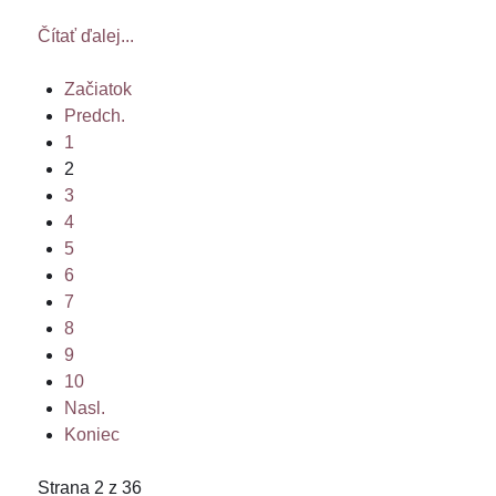
Čítať ďalej...
Začiatok
Predch.
1
2
3
4
5
6
7
8
9
10
Nasl.
Koniec
Strana 2 z 36