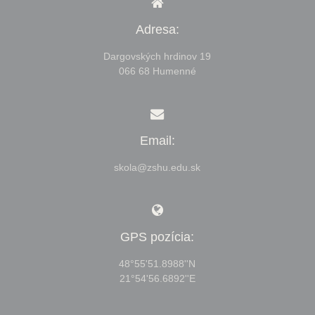
Adresa:
Dargovských hrdinov 19
066 68 Humenné
Email:
skola@zshu.edu.sk
GPS pozícia:
48°55'51.8988''N
21°54'56.6892''E