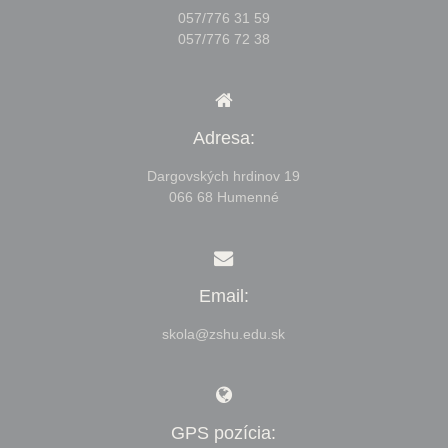
057/776 31 59
057/776 72 38
Adresa:
Dargovských hrdinov 19
066 68 Humenné
Email:
skola@zshu.edu.sk
GPS pozícia: