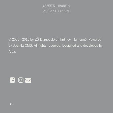
48°55'51.8988''N
21°54'56.6892''E
© 2008 - 2019 by
ZŠ Dargovských hrdinov, Humenné, Powered
by Joomla CMS
. All rights reserved. Designed and developed by
Alex
.