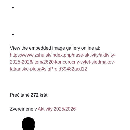
View the embedded image gallery online at:
https://www.zshu.sk/index.php/nase-aktivity/aktivity-
2025-2026/item/2620-koncorocny-vylet-siedmakov-
tatranske-plesa#sigProId39482acd12
Prečítané
272
krát
Zverejnené v
Aktivity 2025/2026