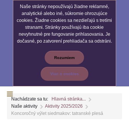
Naše stránky nepoužívajú žiadne reklamné,
analytické alebo iné, súkromie ohrozujúce
cookies. Žiadne cookies sa nezdieľajú s tretími
stranami. Stránky používajú iba cookie
nevyhnutné pre fungovanie prihlasovania. Je
dočasné, po zatvorení prehliadača sa odstráni.
Rozumiem
Viac o cookies
Nachádzate sa tu:
Hlavná stránka...
Naše aktivity
Aktivity 2025/2026
Koncoročný výlet siedmakov: tatranské plesá