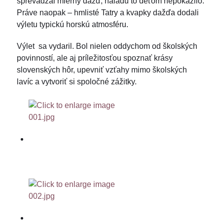
sprevádzal mierny dážď, náladu to deťom nepokazilo.
Práve naopak – hmlisté Tatry a kvapky dažďa dodali
výletu typickú horskú atmosféru.
Výlet sa vydaril. Bol nielen oddychom od školských
povinností, ale aj príležitosťou spoznať krásy
slovenských hôr, upevniť vzťahy mimo školských
lavíc a vytvoriť si spoločné zážitky.