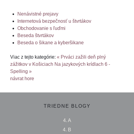
Nenávistné prejavy
Internetová bezpečnosť u štvrtákov
Obchodovanie s ľuďmi
Beseda štvrtákov
Beseda o šikane a kyberšikane
Viac z tejto kategórie:
« Prváci zažili deň plný
zážitkov v Košiciach
Na jazykových krídlach 6 -
Spelling »
návrat hore
TRIEDNE BLOGY
4. A
4. B