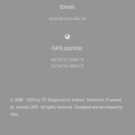
Email:
skola@zshu.edu.sk
GPS pozícia:
48°55'51.8988''N
21°54'56.6892''E
© 2008 - 2019 by
ZŠ Dargovských hrdinov, Humenné, Powered
by Joomla CMS
. All rights reserved. Designed and developed by
Alex
.