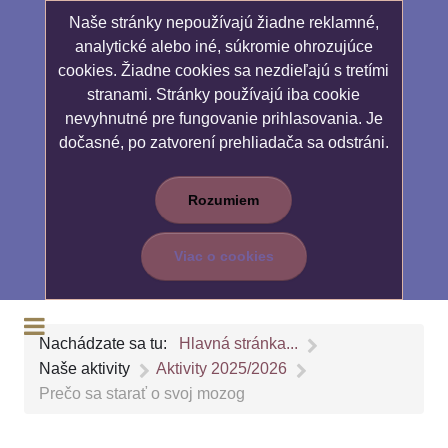
Naše stránky nepoužívajú žiadne reklamné,
analytické alebo iné, súkromie ohrozujúce
cookies. Žiadne cookies sa nezdieľajú s tretími
stranami. Stránky používajú iba cookie
nevyhnutné pre fungovanie prihlasovania. Je
dočasné, po zatvorení prehliadača sa odstráni.
Rozumiem
Viac o cookies
Nachádzate sa tu:
Hlavná stránka...
Naše aktivity
Aktivity 2025/2026
Prečo sa starať o svoj mozog