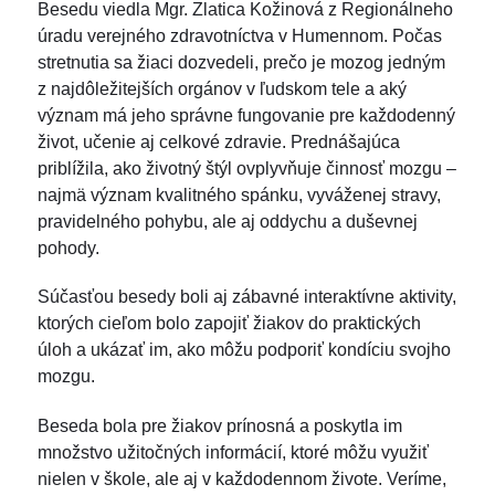
Besedu viedla Mgr. Zlatica Kožinová z Regionálneho
úradu verejného zdravotníctva v Humennom. Počas
stretnutia sa žiaci dozvedeli, prečo je mozog jedným
z najdôležitejších orgánov v ľudskom tele a aký
význam má jeho správne fungovanie pre každodenný
život, učenie aj celkové zdravie. Prednášajúca
priblížila, ako životný štýl ovplyvňuje činnosť mozgu –
najmä význam kvalitného spánku, vyváženej stravy,
pravidelného pohybu, ale aj oddychu a duševnej
pohody.
Súčasťou besedy boli aj zábavné interaktívne aktivity,
ktorých cieľom bolo zapojiť žiakov do praktických
úloh a ukázať im, ako môžu podporiť kondíciu svojho
mozgu.
Beseda bola pre žiakov prínosná a poskytla im
množstvo užitočných informácií, ktoré môžu využiť
nielen v škole, ale aj v každodennom živote. Veríme,