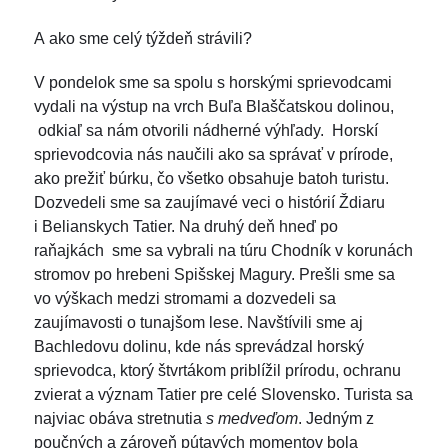
A ako sme celý týždeň strávili?
V pondelok sme sa spolu s horskými sprievodcami
vydali na výstup na vrch Buľa Blaščatskou dolinou,
odkiaľ sa nám otvorili nádherné výhľady. Horskí
sprievodcovia nás naučili ako sa správať v prírode,
ako prežiť búrku, čo všetko obsahuje batoh turistu.
Dozvedeli sme sa zaujímavé veci o histórií Ždiaru
i Belianskych Tatier. Na druhý deň hneď po
raňajkách sme sa vybrali na túru Chodník v korunách
stromov po hrebeni Spišskej Magury. Prešli sme sa
vo výškach medzi stromami a dozvedeli sa
zaujímavosti o tunajšom lese. Navštívili sme aj
Bachledovu dolinu, kde nás sprevádzal horský
sprievodca, ktorý štvrtákom priblížil prírodu, ochranu
zvierat a význam Tatier pre celé Slovensko. Turista sa
najviac obáva stretnutia
s medveďom
. Jedným z
poučných a zároveň pútavých momentov bola