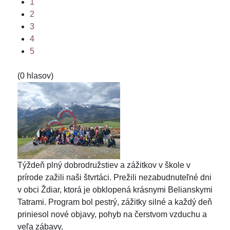
1
2
3
4
5
(0 hlasov)
Týždeň plný dobrodružstiev a zážitkov v škole v
prírode zažili naši štvrtáci. Prežili nezabudnuteľné dni
v obci Ždiar, ktorá je obklopená krásnymi Belianskymi
Tatrami. Program bol pestrý, zážitky silné a každý deň
priniesol nové objavy, pohyb na čerstvom vzduchu a
veľa zábavy.