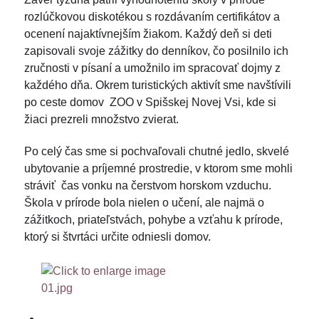
rozlúčkovou diskotékou s rozdávaním certifikátov a
ocenení najaktívnejším žiakom. Každý deň si deti
zapisovali svoje zážitky do denníkov, čo posilnilo ich
zručnosti v písaní a umožnilo im spracovať dojmy z
každého dňa. Okrem turistických aktivít sme navštívili
po ceste domov ZOO v Spišskej Novej Vsi, kde si
žiaci prezreli množstvo zvierat.
Po celý čas sme si pochvaľovali chutné jedlo, skvelé
ubytovanie a príjemné prostredie, v ktorom sme mohli
stráviť čas vonku na čerstvom horskom vzduchu.
Škola v prírode bola nielen o učení, ale najmä o
zážitkoch, priateľstvách, pohybe a vzťahu k prírode,
ktorý si štvrtáci určite odniesli domov.