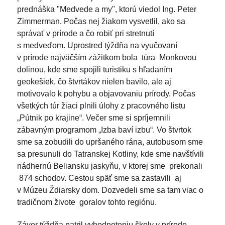
prednáška "Medvede a my", ktorú viedol Ing. Peter
Zimmerman. Počas nej žiakom vysvetlil, ako sa
správať v prírode a čo robiť pri stretnutí
s medveďom. Uprostred týždňa na vyučovaní
v prírode najväčším zážitkom bola túra Monkovou
dolinou, kde sme spojili turistiku s hľadaním
geokešiek, čo štvrtákov nielen bavilo, ale aj
motivovalo k pohybu a objavovaniu prírody. Počas
všetkých túr žiaci plnili úlohy z pracovného listu
„Pútnik po krajine“. Večer sme si spríjemnili
zábavným programom „Izba baví izbu“. Vo štvrtok
sme sa zobudili do upršaného rána, autobusom sme
sa presunuli do Tatranskej Kotliny, kde sme navštívili
nádhernú Beliansku jaskyňu, v ktorej sme prekonali
874 schodov. Cestou späť sme sa zastavili aj
v Múzeu Ždiarsky dom. Dozvedeli sme sa tam viac o
tradičnom živote goralov tohto regiónu.
Záver týždňa patril vyhodnoteniu školy v prírode