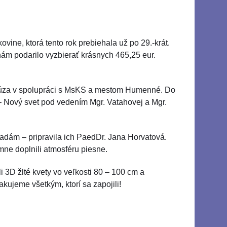
vine, ktorá tento rok prebiehala už po 29.-krát.
nám podarilo vyzbierať krásnych 465,25 eur.
Š Múza v spolupráci s MsKS a mestom Humenné. Do
 – Nový svet pod vedením Mgr. Vatahovej a Mgr.
 Padám – pripravila ich PaedDr. Jana Horvatová.
ne doplnili atmosféru piesne.
i 3D žlté kvety vo veľkosti 80 – 100 cm a
ujeme všetkým, ktorí sa zapojili!