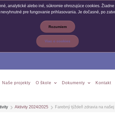
é, analytické alebo iné, súkromie ohrozujúce cookies. Žiadne c
 nevyhnutné pre fungovanie prihlasovania. Je dočasné, po zatvo
Rozumiem
Viac o cookies
Naše projekty
O škole
Dokumenty
Kontakt
ivity
Aktivity 2024/2025
Farebný týždeň zdravia na našej