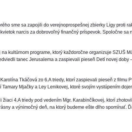
ého sme sa zapojili do verejnoprospešnej zbierky Ligy proti rako
kvietok narcis za dobrovoľný finančný príspevok. Spoločne sa 
sa aj na kultúrnom programe, ktorý každoročne organizuje SZU
predviedli tanec Jerusalema a zaspievali pieseň Detí novej doby
arolína Tkáčová zo 6.A triedy, ktorí zaspievali pieseň z filmu
í Tamary Mjačky a Ley Lenikovej, ktoré svojím vystúpením dojem
žiaci 4.A triedy pod vedením Mgr. Karabinčíkovej, ktorí zhotovil
rásny a výnimočný deň, na ktorý budeme ešte dlho spomínať. Ďak