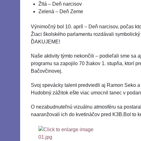
Žltá – Deň narcisov
Zelená – Deň Zeme
Výnimočný bol 10. apríl – Deň narcisov, počas ktor
Žiaci školského parlamentu rozdávali symbolický 
ĎAKUJEME!
Naše aktivity týmto nekončili – podieľali sme 
programu sa zapojilo 70 žiakov 1. stupňa, ktorí 
Bačovčinovej.
Svoj spevácky talent predviedli aj Ramon Seko a K
Hudobný zážitok ešte viac umocnil tanec v podan
O nezabudnuteľnú vizuálnu atmosféru sa postarali 
naaranžovali ich do kvetináčov pred K3B.Bol to k