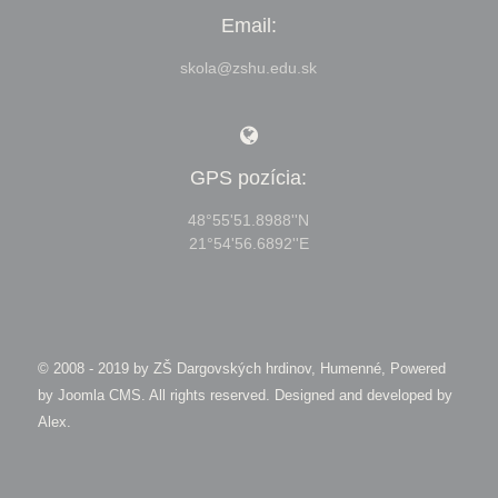
Email:
skola@zshu.edu.sk
GPS pozícia:
48°55'51.8988''N
21°54'56.6892''E
© 2008 - 2019 by
ZŠ Dargovských hrdinov, Humenné, Powered
by Joomla CMS
. All rights reserved. Designed and developed by
Alex
.