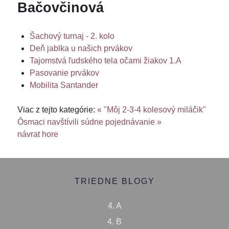
Bačovčinová
Šachový turnaj - 2. kolo
Deň jablka u našich prvákov
Tajomstvá ľudského tela očami žiakov 1.A
Pasovanie prvákov
Mobilita Santander
Viac z tejto kategórie:
« "Môj 2-3-4 kolesový miláčik"
Ôsmaci navštívili súdne pojednávanie »
návrat hore
TRIEDNE BLOGY
4. A
4. B