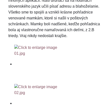
mnohých aplikácii. Naši druháci sa na hodinách
slovenského jazyk učili písať adresu a blahoželanie.
Všetko sme to spojili a vznikli krásne pohľadnice
venované mamkám, ktoré si našli v poštových
schránkach. Mamky boli nadšené, keďže pohľadnica
bola aj vlastnoručne namaľovaná ich deťmi, z 2.B
triedy. Vraj nikdy nedostali krajšie.