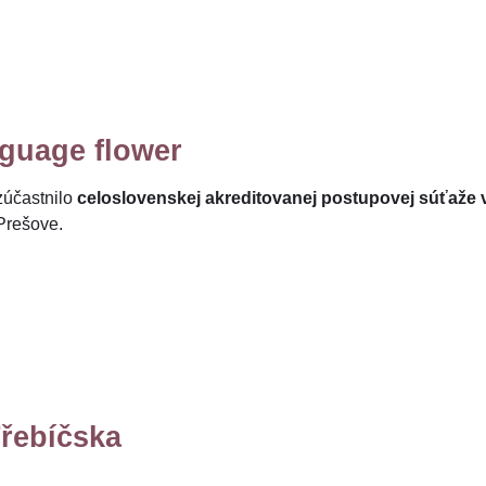
guage flower
zúčastnilo
celoslovenskej akreditovanej postupovej súťaže 
Prešove.
řebíčska