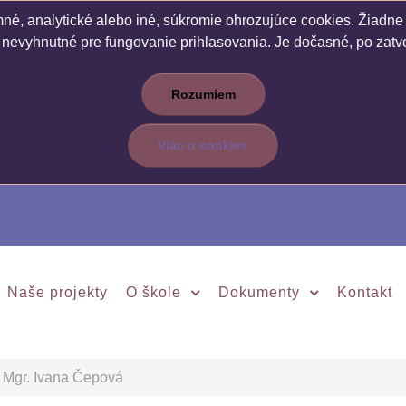
é, analytické alebo iné, súkromie ohrozujúce cookies. Žiadne c
 nevyhnutné pre fungovanie prihlasovania. Je dočasné, po zatvo
Rozumiem
Viac o cookies
Naše projekty
O škole
Dokumenty
Kontakt
Mgr. Ivana Čepová