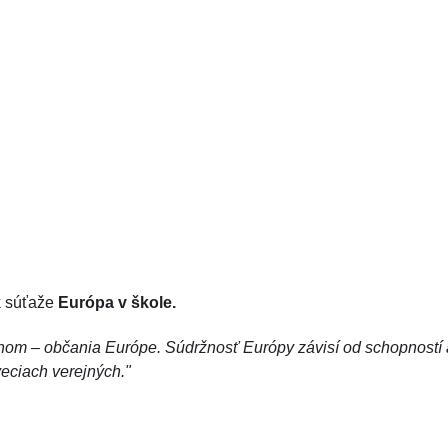
k súťaže
Európa v škole.
om – občania Európe. Súdržnosť Európy závisí od schopností
veciach verejných."