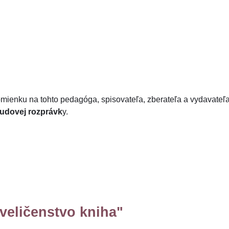
omienku na tohto pedagóga, spisovateľa, zberateľa a vydavateľa
udovej rozprávk
y.
veličenstvo kniha"