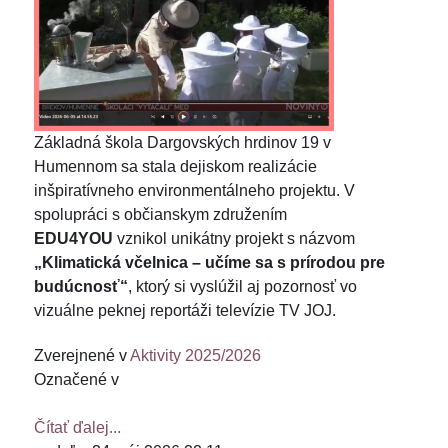
Základná škola Dargovských hrdinov 19 v
Humennom sa stala dejiskom realizácie
inšpiratívneho environmentálneho projektu. V
spolupráci s občianskym združením
EDU4YOU
vznikol unikátny projekt s názvom
„Klimatická včelnica – učíme sa s prírodou pre
budúcnosť“
, ktorý si vyslúžil aj pozornosť vo
vizuálne peknej reportáži televízie TV JOJ.
Zverejnené v
Aktivity 2025/2026
Označené v
Čítať ďalej...