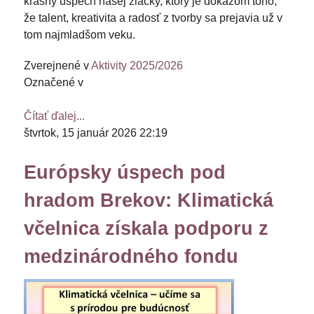
krásny úspech našej žiačky, ktorý je dôkazom toho,
že talent, kreativita a radosť z tvorby sa prejavia už v
tom najmladšom veku.
Zverejnené v
Aktivity 2025/2026
Označené v
Čítať ďalej...
štvrtok, 15 január 2026 22:19
Európsky úspech pod
hradom Brekov: Klimatická
včelnica získala podporu z
medzinárodného fondu