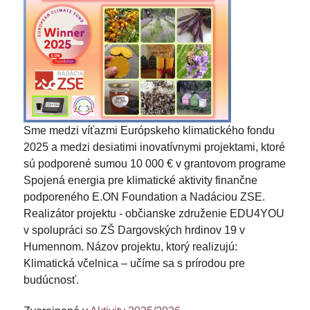
Sme medzi víťazmi Európskeho klimatického fondu
2025 a medzi desiatimi inovatívnymi projektami, ktoré
sú podporené sumou 10 000 € v grantovom programe
Spojená energia pre klimatické aktivity finančne
podporeného E.ON Foundation a Nadáciou ZSE.
Realizátor projektu - občianske združenie EDU4YOU
v spolupráci so ZŠ Dargovských hrdinov 19 v
Humennom. Názov projektu, ktorý realizujú:
Klimatická včelnica – učíme sa s prírodou pre
budúcnosť.