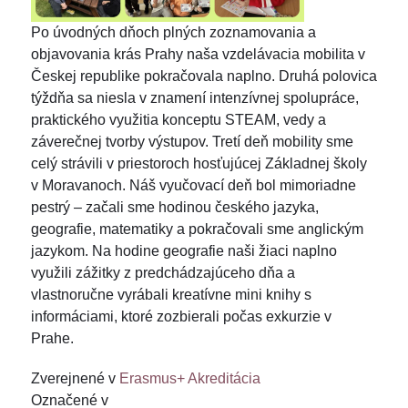
Po úvodných dňoch plných zoznamovania a
objavovania krás Prahy naša vzdelávacia mobilita v
Českej republike pokračovala naplno. Druhá polovica
týždňa sa niesla v znamení intenzívnej spolupráce,
praktického využitia konceptu STEAM, vedy a
záverečnej tvorby výstupov. Tretí deň mobility sme
celý strávili v priestoroch hosťujúcej Základnej školy
v Moravanoch. Náš vyučovací deň bol mimoriadne
pestrý – začali sme hodinou českého jazyka,
geografie, matematiky a pokračovali sme anglickým
jazykom. Na hodine geografie naši žiaci naplno
využili zážitky z predchádzajúceho dňa a
vlastnoručne vyrábali kreatívne mini knihy s
informáciami, ktoré zozbierali počas exkurzie v
Prahe.
Zverejnené v
Erasmus+ Akreditácia
Označené v