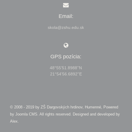
Email:
skola@zshu.edu.sk
GPS pozícia:
48°55'51.8988''N
21°54'56.6892''E
© 2008 - 2019 by
ZŠ Dargovských hrdinov, Humenné, Powered
by Joomla CMS
. All rights reserved. Designed and developed by
Alex
.