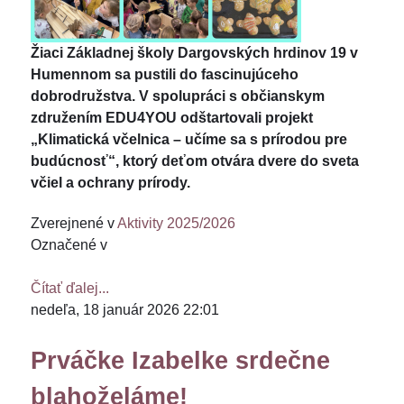
Žiaci Základnej školy Dargovských hrdinov 19 v
Humennom sa pustili do fascinujúceho
dobrodružstva. V spolupráci s občianskym
združením EDU4YOU odštartovali projekt
„Klimatická včelnica – učíme sa s prírodou pre
budúcnosť“, ktorý deťom otvára dvere do sveta
včiel a ochrany prírody.
Zverejnené v
Aktivity 2025/2026
Označené v
Čítať ďalej...
nedeľa, 18 január 2026 22:01
Prváčke Izabelke srdečne
blahoželáme!