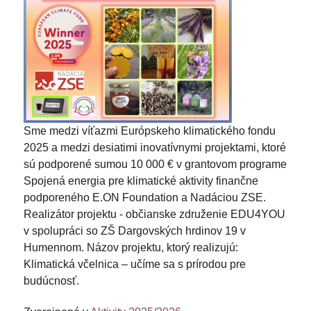
Sme medzi víťazmi Európskeho klimatického fondu
2025 a medzi desiatimi inovatívnymi projektami, ktoré
sú podporené sumou 10 000 € v grantovom programe
Spojená energia pre klimatické aktivity finančne
podporeného E.ON Foundation a Nadáciou ZSE.
Realizátor projektu - občianske združenie EDU4YOU
v spolupráci so ZŠ Dargovských hrdinov 19 v
Humennom. Názov projektu, ktorý realizujú:
Klimatická včelnica – učíme sa s prírodou pre
budúcnosť.