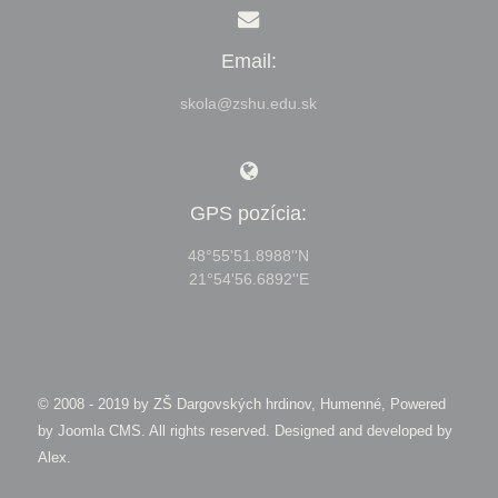
Email:
skola@zshu.edu.sk
GPS pozícia:
48°55'51.8988''N
21°54'56.6892''E
© 2008 - 2019 by
ZŠ Dargovských hrdinov, Humenné, Powered
by Joomla CMS
. All rights reserved. Designed and developed by
Alex
.