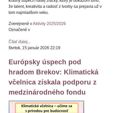
krásny úspech našej žiačky, ktorý je dôkazom toho,
že talent, kreativita a radosť z tvorby sa prejavia už v
tom najmladšom veku.
Zverejnené v
Aktivity 2025/2026
Označené v
Čítať ďalej...
štvrtok, 15 január 2026 22:19
Európsky úspech pod
hradom Brekov: Klimatická
včelnica získala podporu z
medzinárodného fondu