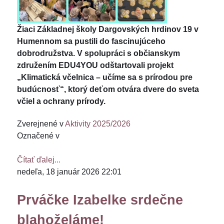
Žiaci Základnej školy Dargovských hrdinov 19 v
Humennom sa pustili do fascinujúceho
dobrodružstva. V spolupráci s občianskym
združením EDU4YOU odštartovali projekt
„Klimatická včelnica – učíme sa s prírodou pre
budúcnosť“, ktorý deťom otvára dvere do sveta
včiel a ochrany prírody.
Zverejnené v
Aktivity 2025/2026
Označené v
Čítať ďalej...
nedeľa, 18 január 2026 22:01
Prváčke Izabelke srdečne
blahoželáme!