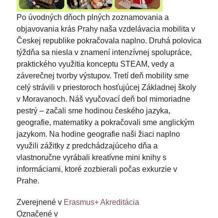
Po úvodných dňoch plných zoznamovania a
objavovania krás Prahy naša vzdelávacia mobilita v
Českej republike pokračovala naplno. Druhá polovica
týždňa sa niesla v znamení intenzívnej spolupráce,
praktického využitia konceptu STEAM, vedy a
záverečnej tvorby výstupov. Tretí deň mobility sme
celý strávili v priestoroch hosťujúcej Základnej školy
v Moravanoch. Náš vyučovací deň bol mimoriadne
pestrý – začali sme hodinou českého jazyka,
geografie, matematiky a pokračovali sme anglickým
jazykom. Na hodine geografie naši žiaci naplno
využili zážitky z predchádzajúceho dňa a
vlastnoručne vyrábali kreatívne mini knihy s
informáciami, ktoré zozbierali počas exkurzie v
Prahe.
Zverejnené v
Erasmus+ Akreditácia
Označené v