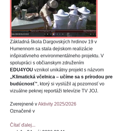
Základná škola Dargovských hrdinov 19 v
Humennom sa stala dejiskom realizácie
inšpiratívneho environmentálneho projektu. V
spolupráci s občianskym združením
EDU4YOU
vznikol unikátny projekt s názvom
„Klimatická včelnica – učíme sa s prírodou pre
budúcnosť“
, ktorý si vyslúžil aj pozornosť vo
vizuálne peknej reportáži televízie TV JOJ.
Zverejnené v
Aktivity 2025/2026
Označené v
Čítať ďalej...