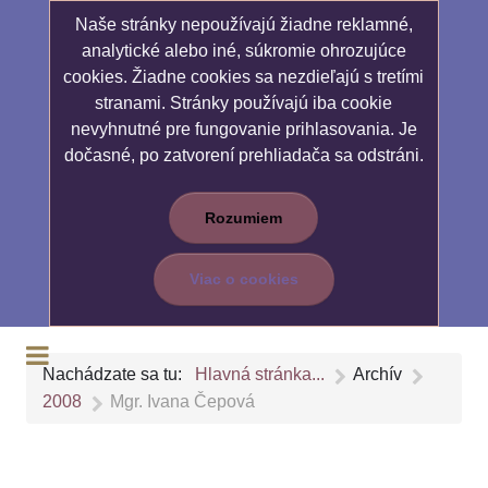
Naše stránky nepoužívajú žiadne reklamné,
analytické alebo iné, súkromie ohrozujúce
cookies. Žiadne cookies sa nezdieľajú s tretími
stranami. Stránky používajú iba cookie
nevyhnutné pre fungovanie prihlasovania. Je
dočasné, po zatvorení prehliadača sa odstráni.
Rozumiem
Viac o cookies
Nachádzate sa tu:
Hlavná stránka...
Archív
2008
Mgr. Ivana Čepová