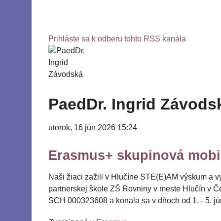
Prihláste sa k odberu tohto RSS kanála
PaedDr. Ingrid Závods
utorok, 16 jún 2026 15:24
Erasmus+ skupinová mobil
Naši žiaci zažili v Hlučíne STE(E)AM výskum a vy
partnerskej škole ZŠ Rovniny v meste Hlučín v Č
SCH 000323608 a konala sa v dňoch od 1. - 5. j