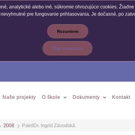
é, analytické alebo iné, súkromie ohrozujúce cookies. Žiadne c
 nevyhnutné pre fungovanie prihlasovania. Je dočasné, po zatvo
Rozumiem
Viac o cookies
Naše projekty
O škole
Dokumenty
Kontakt
2008
PaedDr. Ingrid Závodská