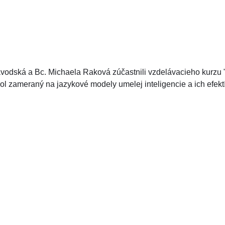
odská a Bc. Michaela Raková zúčastnili vzdelávacieho kurzu " A
bol zameraný na jazykové modely umelej inteligencie a ich efe