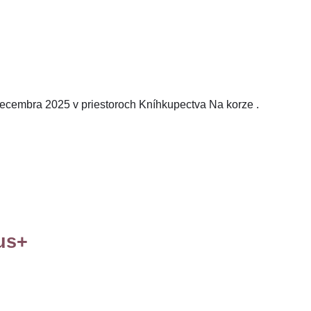
. decembra 2025 v priestoroch Kníhkupectva Na korze .
us+