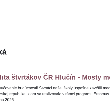
ká
ita štvrtákov ČR Hlučín - Mosty 
učovanie budúcnosti! Štvrtáci našej školy úspešne završili me
eskej republike, ktorá sa realizovala v rámci programu Erasmu
úna 2026.