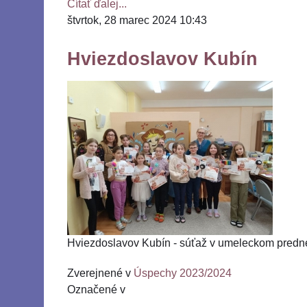
Čítať ďalej...
štvrtok, 28 marec 2024 10:43
Hviezdoslavov Kubín
Hviezdoslavov Kubín - súťaž v umeleckom prednese
Zverejnené v
Úspechy 2023/2024
Označené v